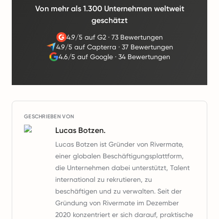
Von mehr als 1.300 Unternehmen weltweit
geschätzt
4.9/5 auf G2
·
73 Bewertungen
4.9/5 auf Capterra
·
37 Bewertungen
4.6/5 auf Google
·
34 Bewertungen
GESCHRIEBEN VON
Lucas Botzen.
Lucas Botzen ist Gründer von Rivermate,
einer globalen Beschäftigungsplattform,
die Unternehmen dabei unterstützt, Talent
international zu rekrutieren, zu
beschäftigen und zu verwalten. Seit der
Gründung von Rivermate im Dezember
2020 konzentriert er sich darauf, praktische