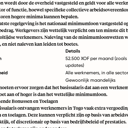
wordt door de overheid vastgesteld en geldt voor alle werk
or of functie, hoewel specifieke collectieve arbeidsovereenk
toren hogere minima kunnen bepalen.
aatste regelgeving is het nationaal minimumloon vastgesteld o
edrag. Werkgevers zijn wettelijk verplicht om ten minste dit 
voltijdse werknemers. Naleving van de minimumloonwetten wo
en niet naleven kan leiden tot boetes.
Details
n
52.500 XOF per maand (zoals
updates)
heid
Alle werknemers, in alle secto
Gewoonlijk maandelijks
oeten ervoor zorgen dat het basissalaris dat aan een werkne
oet aan of hoger is dan het wettelijke minimumloon.
ende Bonussen en Toelagen
sissalaris ontvangen werknemers in Togo vaak extra vergoedin
 en toelagen. Deze kunnen verplicht zijn op basis van arbeids
tijk, of discretionair op basis van bedrijfsbeleid of prestaties.