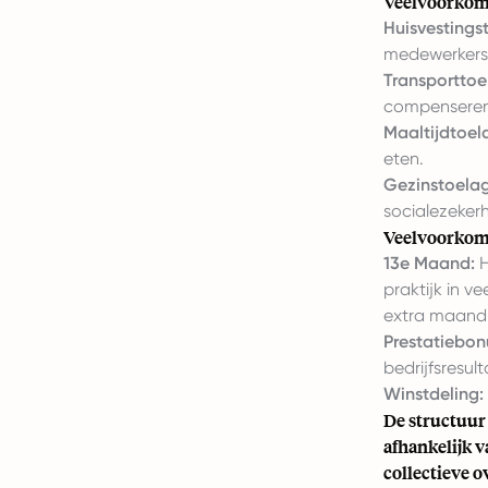
Veelvoorkome
Huisvestings
medewerkers,
Transporttoe
compenseren
Maaltijdtoel
eten.
Gezinstoelag
socialezeker
Veelvoorkom
13e Maand:
H
praktijk in v
extra maand s
Prestatiebon
bedrijfsresult
Winstdeling:
De structuur
afhankelijk 
collectieve 