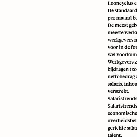
Looncyclus 
De standaard
per maand be
De meest gebr
meeste werkn
werkgevers m
voor in de fo
wel voorkome
Werkgevers z
bijdragen (zo
nettobedrag 
salaris, inh
verstrekt.
Salaristrend
Salaristrend
economische g
overheidsbele
gerichte sala
talent.