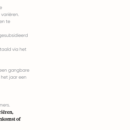
e
variëren.
en te
 gesubsidieerd
taald via het
et een gangbare
 het jaar een
mers.
riëren,
enkomst of