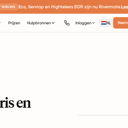
Eos, Serviap en Hightekers EOR zijn nu Rivermate.
Le
 NIEUWS
Neem 
Prijzen
Hulpbronnen
Inloggen
NL
ris en