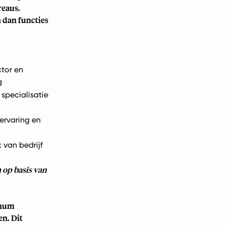
reaus.
 dan functies
ctor en
g
 specialisatie
ervaring en
k van bedrijf
 op basis van
imum
n. Dit