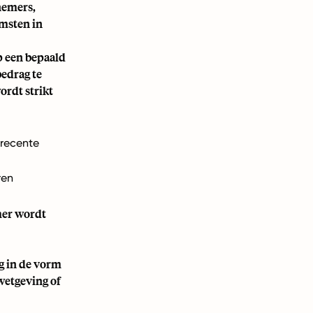
nemers,
omsten in
p een bepaald
bedrag te
rdt strikt
 recente
ren
mer wordt
g in de vorm
wetgeving of