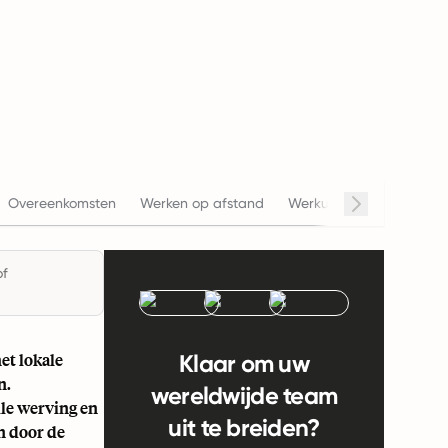
Salaris
Overeenkomsten
Werken op afstand
Werkuren
B
of
et lokale
Klaar om uw
n.
wereldwijde team
lle werving en
uit te breiden?
n door de