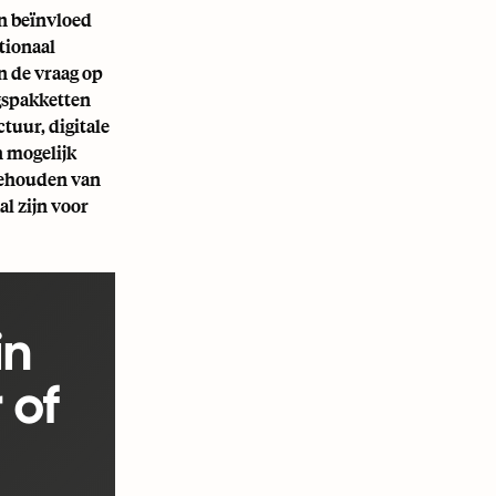
n beïnvloed
tionaal
n de vraag op
gspakketten
tuur, digitale
n mogelijk
 behouden van
al zijn voor
in
 of