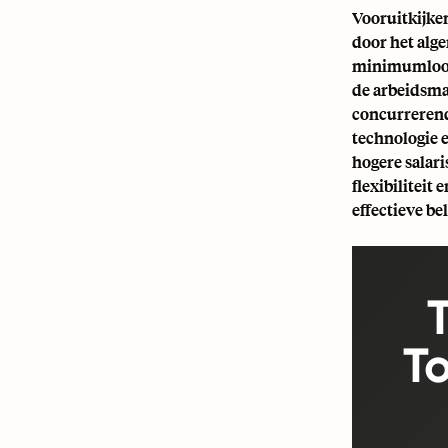
Vooruitkijke
door het alg
minimumloon 
de arbeidsma
concurrerend 
technologie 
hogere salari
flexibiliteit
effectieve b
To