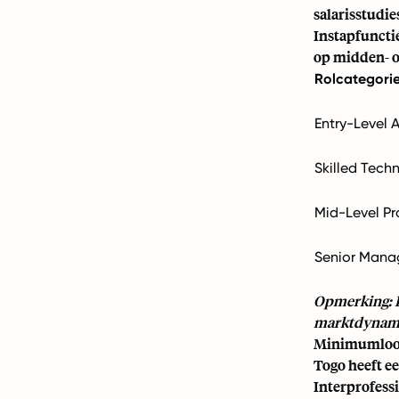
salarisstudi
Instapfuncti
op midden- 
Rolcategori
Entry-Level 
Skilled Tech
Mid-Level Pr
Senior Mana
Opmerking: D
marktdynamie
Minimumloon
Togo heeft e
Interprofess