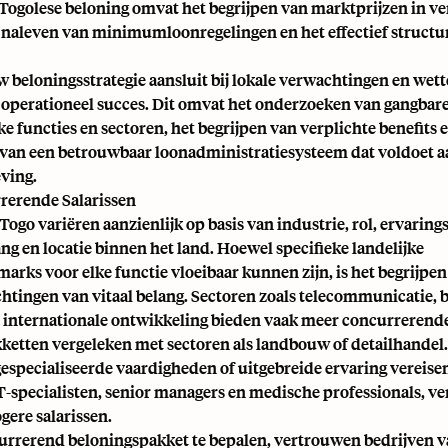
Togolese beloning omvat het begrijpen van marktprijzen in ve
t naleven van minimumloonregelingen en het effectief structu
 beloningsstrategie aansluit bij lokale verwachtingen en wettel
t operationeel succes. Dit omvat het onderzoeken van gangbare
ke functies en sectoren, het begrijpen van verplichte benefits 
 van een betrouwbaar loonadministratiesysteem dat voldoet a
ving.
erende Salarissen
 Togo variëren aanzienlijk op basis van industrie, rol, ervaring
g en locatie binnen het land. Hoewel specifieke landelijke
arks voor elke functie vloeibaar kunnen zijn, is het begrijpe
tingen van vitaal belang. Sectoren zoals telecommunicatie,
internationale ontwikkeling bieden vaak meer concurrerend
ketten vergeleken met sectoren als landbouw of detailhandel.
gespecialiseerde vaardigheden of uitgebreide ervaring vereisen
IT-specialisten, senior managers en medische professionals, v
gere salarissen.
rrerend beloningspakket te bepalen, vertrouwen bedrijven v