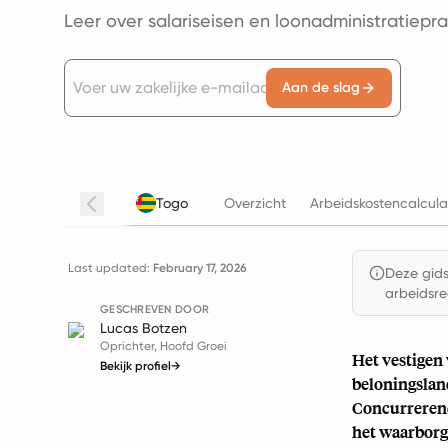
Leer over salariseisen en loonadministratiepra
Aan de slag
Togo
Overzicht
Arbeidskostencalcula
Last updated:
February 17, 2026
Deze gids 
arbeidsre
GESCHREVEN DOOR
Lucas Botzen
Oprichter, Hoofd Groei
Het vestigen 
Bekijk profiel
→
beloningslan
Concurrerende
het waarborg