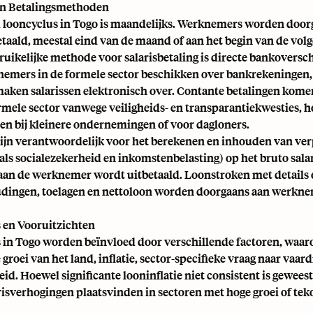
en Betalingsmethoden
 looncyclus in Togo is maandelijks. Werknemers worden doo
taald, meestal eind van de maand of aan het begin van de vo
uikelijke methode voor salarisbetaling is directe bankoversch
emers in de formele sector beschikken over bankrekeningen,
aken salarissen elektronisch over. Contante betalingen kom
rmele sector vanwege veiligheids- en transparantiekwesties, 
n bij kleinere ondernemingen of voor dagloners.
ijn verantwoordelijk voor het berekenen en inhouden van ver
als socialezekerheid en inkomstenbelasting) op het bruto sala
aan de werknemer wordt uitbetaald. Loonstroken met details 
oudingen, toelagen en nettoloon worden doorgaans aan werkn
s en Vooruitzichten
s in Togo worden beïnvloed door verschillende factoren, waar
roei van het land, inflatie, sector-specifieke vraag naar vaar
id. Hoewel significante looninflatie niet consistent is gewees
risverhogingen plaatsvinden in sectoren met hoge groei of tek