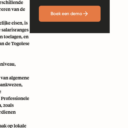
rschillende
reren van de
Boek een demo
ijke eisen, is
 salarisranges
en toelagen, en
an de Togolese
sniveau,
n van algemene
 bankwezen,
e
 Professionele
, zoals
erdienen
aak op lokale