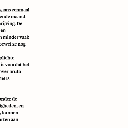
rgaans eenmaal
lgende maand.
rijving. De
 en
en minder vaak
hoewel ze nog
plichte
ris voordat het
over bruto
emers
onder de
digheden, en
t, kunnen
orten aan