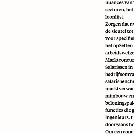
nuances van 
sectoren, he
loonlijst.
Zorgen dat uw
de sleutel to
voor specifie
het opzetten
arbeidswetge
Marktconcurr
Salarissen in
bedrijfsomvan
salarisbenchm
marktverwach
mijnbouw en 
beloningspak
functies die 
ingenieurs, 
doorgaans ho
Om een concu