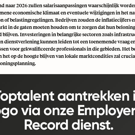
nd naar 2026 zullen salarisaanpassingen waarschijnlijk worde
emene economische klimaat en eventuele wijzigingen in het na
of belastingregelingen. Bedrijven zouden de inflatiecijfers e
rkt in de gaten moeten houden om te zorgen dat hun belonin
blijven. Investeringen in belangrijke sectoren zoals infrastruc
en dienstverlening kunnen leiden tot een toenemende vraag e
ssen voor gekwalificeerde professionals in die gebieden. Het
 en het op de hoogte blijven van lokale marktcondities zal crucia
eloningsplanning.
Toptalent aantrekken 
go via onze Employer
Record dienst.