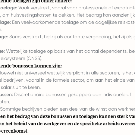
nde toelagen zijn onder andere:
toelage:
Vaak verstrekt, vooral voor professionele of expatriat
 om huisvestingskosten te dekken. Het bedrag kan aanzienlijk 
lage:
Een veelvoorkomende toelage om de dagelijkse reiskost
.
age:
Soms verstrekt, hetzij als contante vergoeding, hetzij als
e:
Wettelijke toelage op basis van het aantal dependents, be
heidsysteem (CNSS).
ende bonussen kunnen zijn:
oewel niet universeel wettelijk verplicht in alle sectoren, is h
eel bedrijven, vooral in de formele sector, om aan het einde van
alaris uit te keren.
ussen:
Discretionaire bonussen gekoppeld aan individuele of
aten.
Sommige bedrijven bieden een deel van de winst aan werkne
 en het bedrag van deze bonussen en toelagen kunnen sterk va
van het beleid van de werkgever en de specifieke arbeidsovere
overeenkomst.