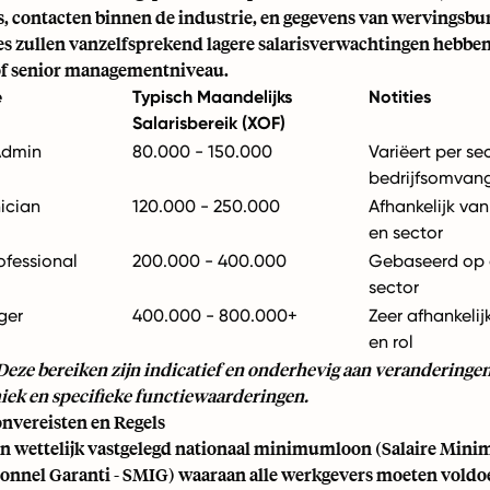
es, contacten binnen de industrie, en gegevens van wervingsbu
es zullen vanzelfsprekend lagere salarisverwachtingen hebben
of senior managementniveau.
e
Typisch Maandelijks
Notities
Salarisbereik (XOF)
Admin
80.000 - 150.000
Variëert per se
bedrijfsomvan
nician
120.000 - 250.000
Afhankelijk van
en sector
ofessional
200.000 - 400.000
Gebaseerd op 
sector
ger
400.000 - 800.000+
Zeer afhankelij
en rol
eze bereiken zijn indicatief en onderhevig aan veranderingen
k en specifieke functiewaarderingen.
vereisten en Regels
en wettelijk vastgelegd nationaal minimumloon (Salaire Min
ionnel Garanti - SMIG) waaraan alle werkgevers moeten voldoe