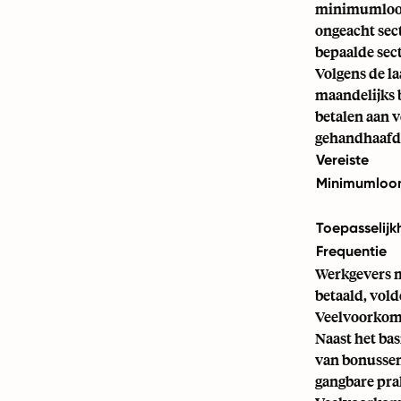
minimumloon 
ongeacht sect
bepaalde sec
Volgens de l
maandelijks b
betalen aan 
gehandhaafd, 
Vereiste
Minimumloo
Toepasselijk
Frequentie
Werkgevers m
betaald, vold
Veelvoorkom
Naast het ba
van bonussen
gangbare prak