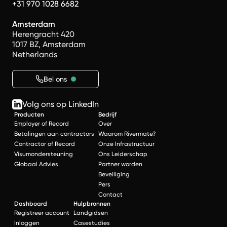
+31 970 1028 6682
Amsterdam
Herengracht 420
1017 BZ, Amsterdam
Netherlands
Bel ons
Volg ons op LinkedIn
Producten
Bedrijf
Employer of Record
Over
Betalingen aan contractors
Waarom Rivermate?
Contractor of Record
Onze Infrastructuur
Visumondersteuning
Ons Leiderschap
Globaal Advies
Partner worden
Beveiliging
Pers
Contact
Dashboard
Hulpbronnen
Registreer account
Landgidsen
Inloggen
Casestudies