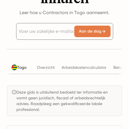
Leer hoe u Contractors in Togo aanneemt.
Aan de slag
Togo
Overzicht
Arbeidskostencalculator
Belasti
Deze gids is uitsluitend bedoeld ter informatie en
vormt geen juridisch, fiscaal of arbeidsrechtelijk
advies. Raadpleeg een gekwalificeerde lokale
professional.