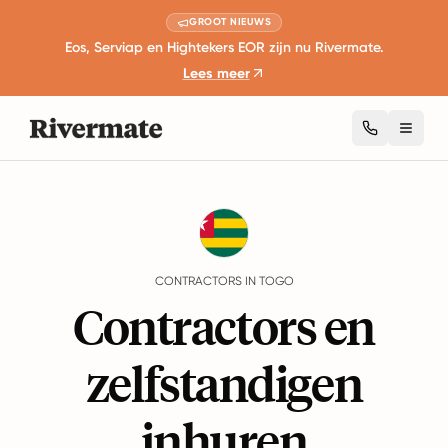
GROOT NIEUWS
Eos, Serviap en Hightekers EOR zijn nu Rivermate.
Lees meer
Toggl
Guides
Togo
Contractors
CONTRACTORS IN TOGO
Contractors en
zelfstandigen
inhuren