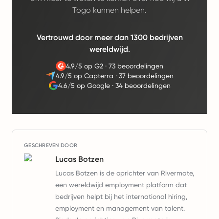
Togo kunnen helpen.
Vertrouwd door meer dan 1300 bedrijven
wereldwijd.
4.9/5 op G2
·
73 beoordelingen
4.9/5 op Capterra
·
37 beoordelingen
4.6/5 op Google
·
34 beoordelingen
GESCHREVEN DOOR
Lucas Botzen
Lucas Botzen is de oprichter van Rivermate,
een wereldwijd employment platform dat
bedrijven helpt bij het international hiring,
employment en management van talent.