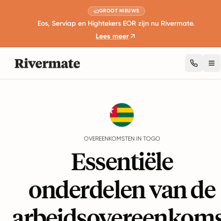
GROOT NIEUWS
Eos, Serviap en Hightekers EOR zijn nu Rivermate.
Lees meer
To
Guides
Togo
Agreements
OVEREENKOMSTEN IN TOGO
Essentiële
onderdelen van de
arbeidsovereenkoms