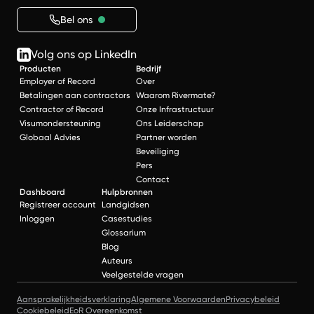
Bel ons
Volg ons op LinkedIn
Producten
Bedrijf
Employer of Record
Over
Betalingen aan contractors
Waarom Rivermate?
Contractor of Record
Onze Infrastructuur
Visumondersteuning
Ons Leiderschap
Globaal Advies
Partner worden
Beveiliging
Pers
Contact
Dashboard
Hulpbronnen
Registreer account
Landgidsen
Inloggen
Casestudies
Glossarium
Blog
Auteurs
Veelgestelde vragen
Aansprakelijkheidsverklaring
Algemene Voorwaarden
Privacybeleid
Cookiebeleid
EoR Overeenkomst