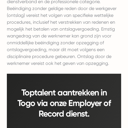
dienstverband en de professionele categorie.
Beëindiging zonder geldige reden door de werkgever
(ontslag) vereist het volgen van specifieke wettelijke
procedures, inclusief het verstrekken van redenen en
mogelijk het betalen van ontslagvergoeding. Ernstig
wangedrag van de werknemer kan grond zijn voor
onmiddellijke beëindiging zonder opzegging of
ontslagvergoeding, maar dit moet volgens een
disciplinaire procedure gebeuren. Ontslag door de
werknemer vereist ook het geven van opzegging.
Toptalent aantrekken in
Togo via onze Employer of
Record dienst.