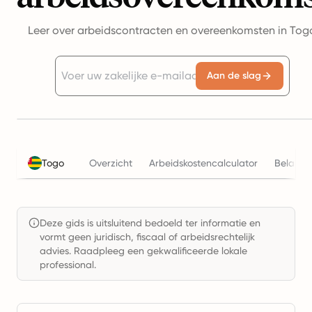
Leer over arbeidscontracten en overeenkomsten in Tog
Aan de slag
Togo
Overzicht
Arbeidskostencalculator
Belasti
Deze gids is uitsluitend bedoeld ter informatie en
vormt geen juridisch, fiscaal of arbeidsrechtelijk
advies. Raadpleeg een gekwalificeerde lokale
professional.