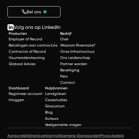
Bel ons
Volg ons op LinkedIn
Producten
Bedrijf
Employer of Record
Over
Betalingen aan contractors
Waarom Rivermate?
Contractor of Record
Onze Infrastructuur
Visumondersteuning
Ons Leiderschap
Globaal Advies
Partner worden
Beveiliging
Pers
Contact
Dashboard
Hulpbronnen
Registreer account
Landgidsen
Inloggen
Casestudies
Glossarium
Blog
Auteurs
Veelgestelde vragen
Aansprakelijkheidsverklaring
Algemene Voorwaarden
Privacybeleid