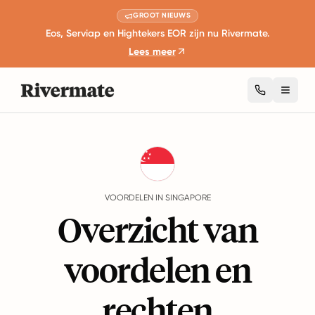
GROOT NIEUWS
Eos, Serviap en Hightekers EOR zijn nu Rivermate.
Lees meer
Toggl
Guides
Singapore
Benefits
VOORDELEN IN SINGAPORE
Overzicht van
voordelen en
rechten