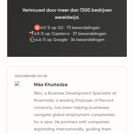
Vertrouwd door meer dan 1300 bedrijven
wereldwijd.
4.9/5 op G2
·
73 beoordelingen
4.9/5 op Capterra
·
37 beoordelingen
4.6/5 op Google
·
34 beoordelingen
GESCHREVEN DOOR
Nika Khurtsidze
Nika, a Business Development Specialist at
Rivermate, a leading Employer of Record
company, has been helping businesses
navigate global employment complexities
for a year. He partners with companies
expanding internationally, guiding them