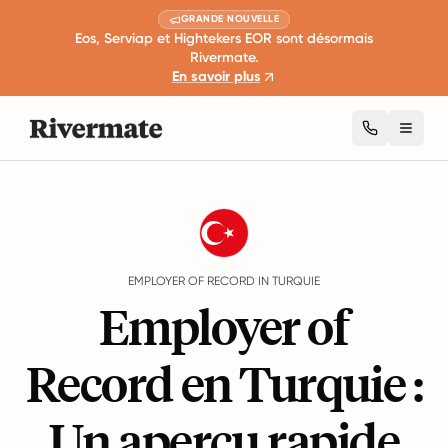
GRANDE NOUVELLE
Eos, Serviap et Hightekers EOR sont désormais
Rivermate.
En savoir plus
Toggl
Guides
Turquie
EMPLOYER OF RECORD IN TURQUIE
Employer of
Record en Turquie :
Un aperçu rapide