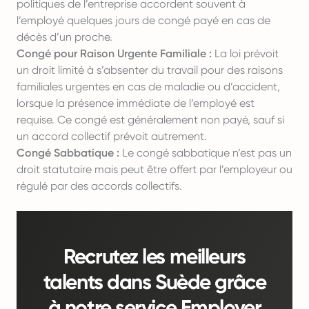
politiques de l’entreprise accordent souvent à
l’employé quelques jours de congé payé en cas de
décès d’un proche.
Congé pour Raison Urgente Familiale :
La loi prévoit
un droit limité à s’absenter du travail pour des raisons
familiales urgentes en cas de maladie ou d’accident,
lorsque la présence immédiate de l’employé est
requise. Ce congé est généralement non payé, sauf si
un accord collectif prévoit autrement.
Congé Sabbatique :
Le congé sabbatique n’est pas un
droit statutaire mais peut être offert par l’employeur ou
régulé par des accords collectifs.
Recrutez les meilleurs
talents dans Suède grâce
à notre service Employer