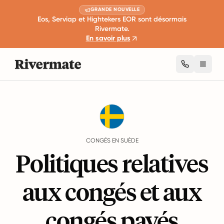
GRANDE NOUVELLE
Eos, Serviap et Hightekers EOR sont désormais
Rivermate.
En savoir plus
Toggl
Guides
Suède
Leave
CONGÉS EN SUÈDE
Politiques relatives
aux congés et aux
congés payés