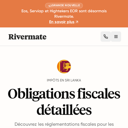
GRANDE NOUVELLE
Eos, Serviap et Hightekers EOR sont désormais
Rivermate.
En savoir plus
Toggl
Guides
Sri Lanka
Taxes
IMPÔTS EN SRI LANKA
Obligations fiscales
détaillées
Découvrez les réglementations fiscales pour les