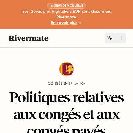
GRANDE NOUVELLE
Eos, Serviap et Hightekers EOR sont désormais
Rivermate.
En savoir plus
Toggl
Guides
Sri Lanka
Leave
CONGÉS EN SRI LANKA
Politiques relatives
aux congés et aux
congés payés