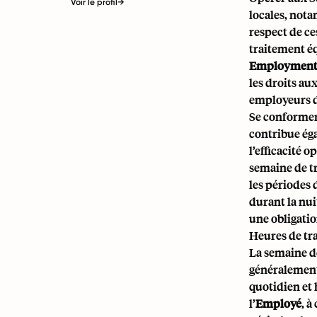
Voir le profil
→
locales, not
respect de ce
traitement éq
Employment
les droits au
employeurs d
Se conformer 
contribue éga
l’efficacité 
semaine de t
les périodes d
durant la nui
une obligatio
Heures de tra
La semaine de
généralement 
quotidien et 
l’
Employé
, à