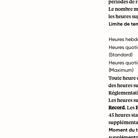
périodes de 
Le nombre m
les heures s
Limite de te
Heures hebd
Heures quoti
(Standard)
Heures quoti
(Maximum)
Toute heure 
des heures su
Réglementati
Les heures s
Record
. Les
45 heures st
supplémentai
Moment du tr
supplémenta