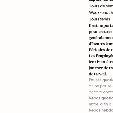
Jours de sem
Week-ends (
Jours fériés
Il est import
pour assurer 
généralement 
d’heures tra
Périodes de r
Les
Employé
leur bien-êtr
journée de tr
de travail.
Pauses quoti
à une pause 
accord contra
Repos quotid
entre la fin d
Repos hebdo