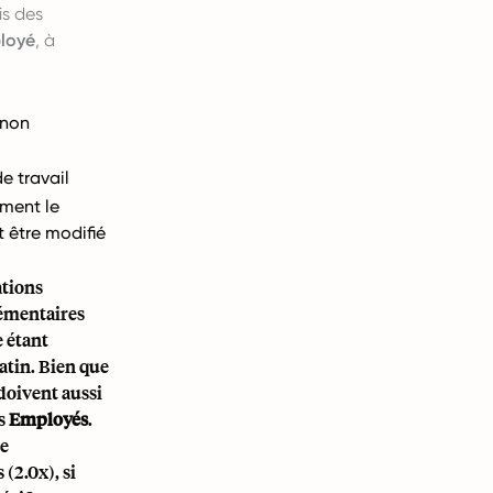
is des
loyé
, à
 non
de travail
ement le
 être modifié
ations
lémentaires
 étant
matin. Bien que
doivent aussi
es
Employés
.
ne
(2.0x), si