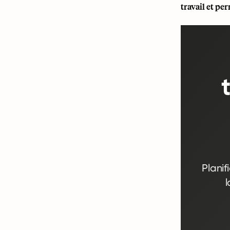
travail et per
Planif
l