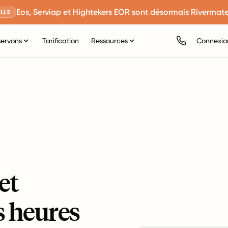
Eos, Serviap et Hightekers EOR sont désormais Rivermate
LLE
servons
Tarification
Ressources
Connexio
et
s heures