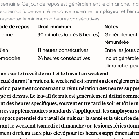
 semaine. Ce jour de repos est généralement le dimanche, ma
alternatifs peuvent être convenus entre l’
employeur
et l’
emp
 respecter le minimum d’heures consécutives.
ode de repos
Droit minimum
Notes
dienne
30 minutes (après 5 heures)
Généralement
rémunérée
dien
11 heures consécutives
Entre les jours 
omadaire
24 heures consécutives
Inclut général
dimanche, peut
ns sur le travail de nuit et le travail en weekend
fectué durant la nuit ou le weekend est soumis à des réglement
 principalement concernant la rémunération des heures supp
é ci-dessus. Le travail de nuit est généralement défini comme
nt des heures spécifiques, souvent entre tard le soir et tôt le 
ures supplémentaires standards s’appliquent, les
employeurs
impact potentiel du travail de nuit sur la santé et la sécurité d
rant le weekend (samedi et dimanche) ou les jours fériés don
ent droit au taux plus élevé pour les heures supplémentaires 