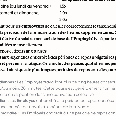
aine (du lundi au vendredi)
1.5x
samedi et dimanche)
2.0x
2.0x
ant pour les
employeurs
de calculer correctement le taux horai
la précision de la rémunération des heures supplémentaires. 
dérivé du salaire mensuel de base de l’
Employé
divisé par le
vaillées mensuellement.
epos et droits aux pauses
s
aux Seychelles ont droit à des périodes de repos obligatoires
e et prévenir la fatigue. Cela inclut des pauses quotidiennes p
avail ainsi que de plus longues périodes de repos entre les jou
diennes :
Les
Employés
travaillant plus de cinq heures consécu
d’au moins 30 minutes. Cette pause est généralement non ré
ire ou disposition dans une convention collective.
ien :
Les
Employés
ont droit à une période de repos consécut
’une journée de travail et le début de la suivante.
madaire :
Les
Employés
ont droit à une période de repos con