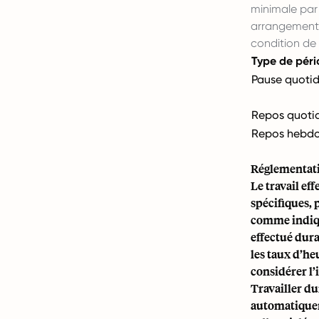
minimale par
arrangements 
condition de
Type de péri
Pause quoti
Repos quoti
Repos hebd
Réglementatio
Le travail ef
spécifiques,
comme indiqu
effectué dura
les taux d’he
considérer l’
Travailler du
automatiquem