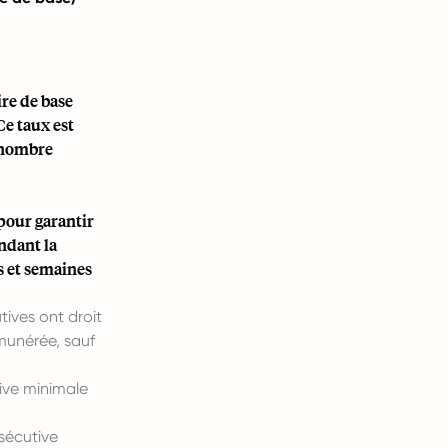
re de base
Ce taux est
 nombre
 pour garantir
endant la
rs et semaines
tives ont droit
munérée, sauf
ive minimale
sécutive