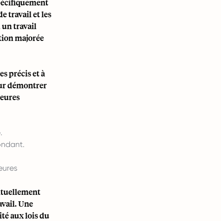
pécifiquement
e travail et les
 un travail
tion majorée
es précis et à
pour démontrer
heures
é
.
ondant.
eures
ituellement
avail. Une
té aux lois du