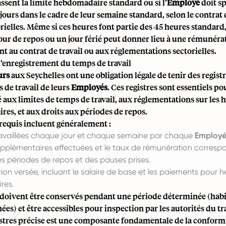
assent la limite hebdomadaire standard ou si l’
Employé
doit s
 jours dans le cadre de leur semaine standard, selon le contrat d
ielles. Même si ces heures font partie des 45 heures standard,
our de repos ou un jour férié peut donner lieu à une rémunéra
 au contrat de travail ou aux réglementations sectorielles.
d’enregistrement du temps de travail
urs
aux Seychelles ont une obligation légale de tenir des registr
 de travail de leurs
Employés
. Ces registres sont essentiels 
 aux limites de temps de travail, aux réglementations sur les 
es, et aux droits aux périodes de repos.
 requis incluent généralement :
ravaillées chaque jour et chaque semaine par chaque
Employ
upplémentaires effectuées et le taux de rémunération corresp
es périodes de repos et des pauses prises.
on versée, incluant le salaire de base et les paiements pour h
res.
s doivent être conservés pendant une période déterminée (hab
ées) et être accessibles pour inspection par les autorités du tr
istres précise est une composante fondamentale de la conformi