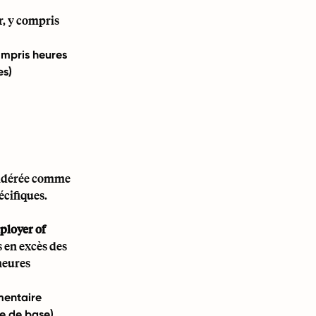
r, y compris
mpris heures
es)
nsidérée comme
écifiques.
loyer of
s en excès des
heures
mentaire
re de base)