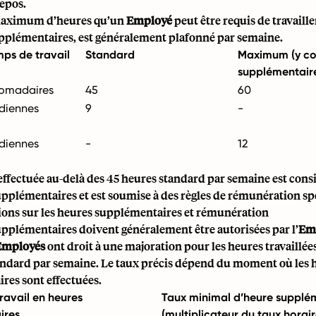
repos.
aximum d’heures qu’un
Employé
peut être requis de travaille
upplémentaires, est généralement plafonné par semaine.
mps de travail
Standard
Maximum (y co
supplémentair
omadaires
45
60
diennes
9
-
diennes
-
12
effectuée au-delà des 45 heures standard par semaine est co
pplémentaires et est soumise à des règles de rémunération sp
ons sur les heures supplémentaires et rémunération
upplémentaires doivent généralement être autorisées par l’
Emp
Employés
ont droit à une majoration pour les heures travaillée
andard par semaine. Le taux précis dépend du moment où les 
res sont effectuées.
avail en heures
Taux minimal d’heure supplé
ires
(multiplicateur du taux horai