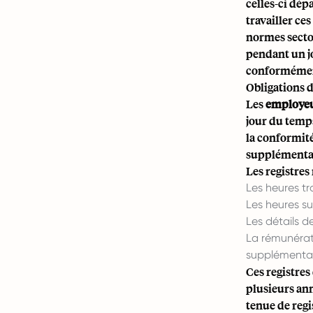
celles-ci dép
travailler ces
normes sector
pendant un j
conformément
Obligations 
Les
employe
jour du temps
la conformité
supplémentair
Les registres
Les heures t
Les heures s
Les détails d
La rémunérati
supplémentai
Ces registre
plusieurs ann
tenue de reg