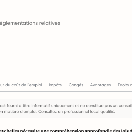
réglementations relatives
ur du coût de l'emploi
Impôts
Congés
Avantages
Droits 
st fourni à titre informatif uniquement et ne constitue pas un conseil 
en matière d'emploi. Consultez un professionnel local qualifié.
eychelles nécessite une compréhension approfondie des lois d