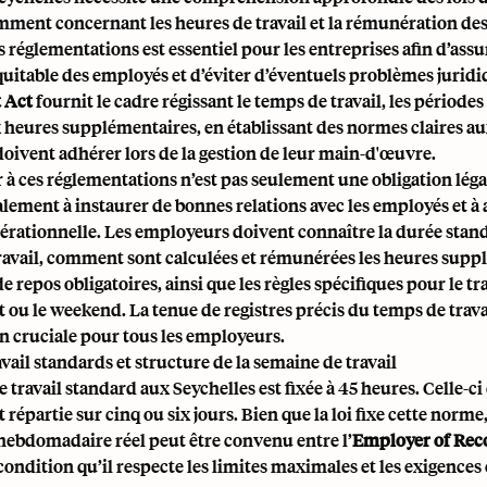
amment concernant les heures de travail et la rémunération de
s réglementations est essentiel pour les entreprises afin d’ass
uitable des employés et d’éviter d’éventuels problèmes juridi
 Act
fournit le cadre régissant le temps de travail, les périodes
x heures supplémentaires, en établissant des normes claires au
oivent adhérer lors de la gestion de leur main-d'œuvre.
à ces réglementations n’est pas seulement une obligation léga
lement à instaurer de bonnes relations avec les employés et à
opérationnelle. Les employeurs doivent connaître la durée stan
ravail, comment sont calculées et rémunérées les heures supp
e repos obligatoires, ainsi que les règles spécifiques pour le tr
t ou le weekend. La tenue de registres précis du temps de travai
n cruciale pour tous les employeurs.
vail standards et structure de la semaine de travail
 travail standard aux Seychelles est fixée à 45 heures. Celle-ci 
répartie sur cinq ou six jours. Bien que la loi fixe cette norme,
hebdomadaire réel peut être convenu entre l’
Employer of Rec
 condition qu’il respecte les limites maximales et les exigences