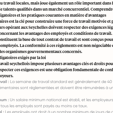
 du travail locales, mais joue également un rôle important dans l
de talents qualifiés dans un marché concurrentiel. Comprendre 
igatoires et les pratiques courantes en matière d'avantages
es est la clé pour construire une force de travail motivée et
rs opérant aux Seychelles doivent respecter des exigences lég
concernant les avantages des employés et
conditions de travail
.
onstituent la base de tout contrat de travail et sont conçus pou
 employés. La conformité à ces règlements est non négociable e
des organismes gouvernementaux concernés.
igatoires exigés par la loi
ravail seychellois impose plusieurs avantages clés et droits pou
specter ces exigences est une obligation fondamentale de con
loyeurs.
vail :
La semaine de travail standard est généralement de 40 
émentaires sont réglementées et doivent être rémunérées à un 
mum :
Un salaire minimum national est établi, et les employeur
e tous les employés sont payés au moins ce taux.
 :
Les employés ont droit à un nombre minimum de jours de 