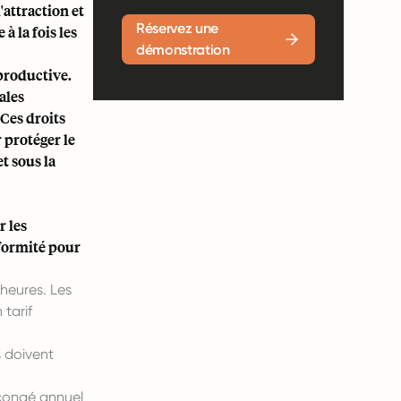
'attraction et
Réservez une
à la fois les
démonstration
 productive.
ales
 Ces droits
r protéger le
t sous la
r les
formité pour
heures. Les
tarif
s doivent
congé annuel