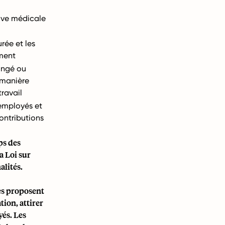
uve médicale
rée et les
ment
ongé ou
manière
ravail
 employés et
ontributions
u
ps des
la Loi sur
alités.
es proposent
ion, attirer
yés. Les