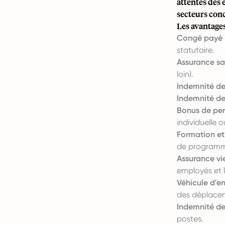
attentes des
secteurs conc
Les avantages
Congé payé 
statutaire.
Assurance sa
loin).
Indemnité de
Indemnité de
Bonus de pe
individuelle o
Formation e
de programme
Assurance vie
employés et l
Véhicule d'en
des déplace
Indemnité de
postes.