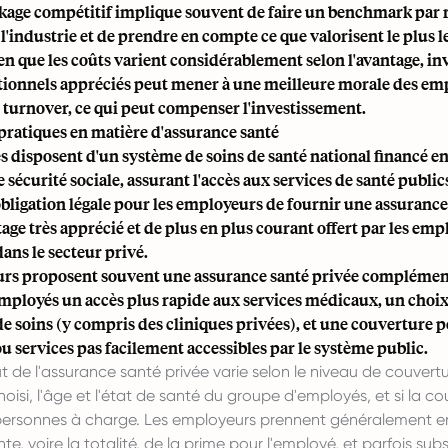
ckage compétitif implique souvent de faire un benchmark par 
l'industrie et de prendre en compte ce que valorisent le plus l
n que les coûts varient considérablement selon l'avantage, in
tionnels appréciés peut mener à une meilleure morale des emp
 turnover, ce qui peut compenser l'investissement.
pratiques en matière d'assurance santé
s disposent d'un système de soins de santé national financé en
 sécurité sociale, assurant l'accès aux services de santé publics
'obligation légale pour les employeurs de fournir une assurance
tage très apprécié et de plus en plus courant offert par les emp
ns le secteur privé.
rs proposent souvent une assurance santé privée complément
employés un accès plus rapide aux services médicaux, un choix
de soins (y compris des cliniques privées), et une couverture 
u services pas facilement accessibles par le système public.
 de l'assurance santé privée varie selon le niveau de couvertur
hoisi, l'âge et l'état de santé du groupe d'employés, et si la c
personnes à charge. Les employeurs prennent généralement e
e, voire la totalité, de la prime pour l'employé, et parfois subs