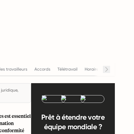
des travailleurs
Accords
Télétravail
Horaires de travail
Sal
juridique,
s est essentiel
Prêt à étendre votre
 nation
équipe mondiale ?
a conformité