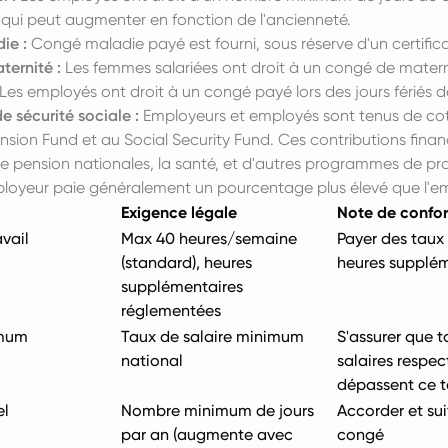
 qui peut augmenter en fonction de l'ancienneté.
ie :
Congé maladie payé
est fourni, sous réserve d'un certific
ernité :
Les femmes salariées ont droit à un congé de matern
Les employés ont droit à un congé payé lors des jours fériés d
e sécurité sociale :
Employeurs et employés sont tenus de cot
nsion Fund et au Social Security Fund. Ces contributions finan
de pension nationales, la santé, et d'autres programmes de pr
mployeur paie généralement un pourcentage plus élevé que l'e
Exigence légale
Note de confo
vail
Max 40 heures/semaine
Payer des taux
(standard), heures
heures supplém
supplémentaires
réglementées
imum
Taux de salaire minimum
S'assurer que t
national
salaires respec
dépassent ce 
el
Nombre minimum de jours
Accorder et sui
par an (augmente avec
congé