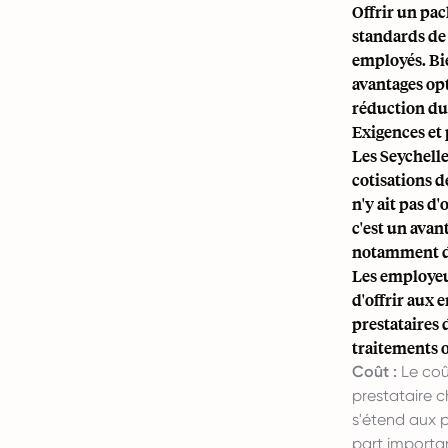
Offrir un pa
standards de 
employés. Bie
avantages op
réduction du
Exigences et 
Les Seychelle
cotisations de
n'y ait pas d
c'est un avan
notamment da
Les employeu
d'offrir aux 
prestataires 
traitements o
Coût :
Le coût
prestataire c
s'étend aux 
part important