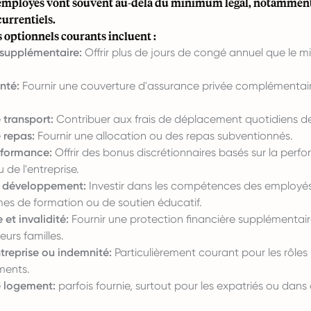
 employés vont souvent au-delà du minimum légal, notamment
urrentiels.
 optionnels courants incluent :
supplémentaire:
Offrir plus de jours de congé annuel que le 
nté:
Fournir une couverture d'assurance privée complémentaire
 transport:
Contribuer aux frais de déplacement quotidiens d
 repas:
Fournir une allocation ou des repas subventionnés.
rformance:
Offrir des bonus discrétionnaires basés sur la perf
u de l'entreprise.
t développement:
Investir dans les compétences des employés 
s de formation ou de soutien éducatif.
 et invalidité:
Fournir une protection financière supplémentair
eurs familles.
treprise ou indemnité:
Particulièrement courant pour les rôles
ments.
 logement:
parfois fournie, surtout pour les expatriés ou dans 