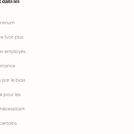
 dans les
minimum
 (voir plus
es employés.
ormance
par le biais
e pour les
 nécessitant
certains