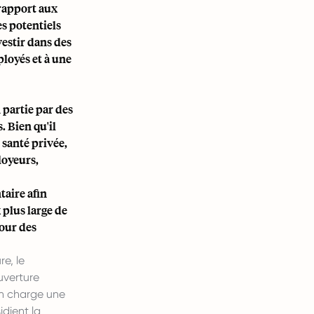
rapport aux
es potentiels
vestir dans des
loyés et à une
 partie par des
. Bien qu'il
 santé privée,
loyeurs,
aire afin
 plus large de
pour des
e, le
ouverture
n charge une
idient la