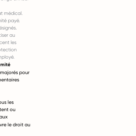
at médical.
ité payé.
ésignés.
iser au
cent les
otection
mployé.
rmité
 majorés pour
entaires
ous les
tent ou
taux
vre le droit au