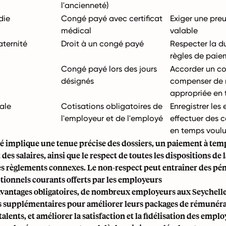
l'ancienneté)
die
Congé payé avec certificat
Exiger une pre
médical
valable
ternité
Droit à un congé payé
Respecter la du
règles de paie
Congé payé lors des jours
Accorder un c
désignés
compenser de 
appropriée en t
iale
Cotisations obligatoires de
Enregistrer les
l'employeur et de l'employé
effectuer des c
en temps voul
é implique une tenue précise des dossiers, un paiement à tem
 des salaires, ainsi que le respect de toutes les dispositions de 
es règlements connexes. Le non-respect peut entraîner des pén
tionnels courants offerts par les employeurs
avantages obligatoires, de nombreux employeurs aux Seychell
s supplémentaires pour améliorer leurs packages de rémunérat
alents, et améliorer la satisfaction et la fidélisation des emplo