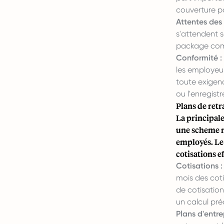
couverture p
Attentes des
s'attendent 
package comp
Conformité :
les employeur
toute exigenc
ou l'enregist
Plans de retr
La principale
une scheme na
employés. Le 
cotisations e
Cotisations :
mois des coti
de cotisation
un calcul pré
Plans d'entrep