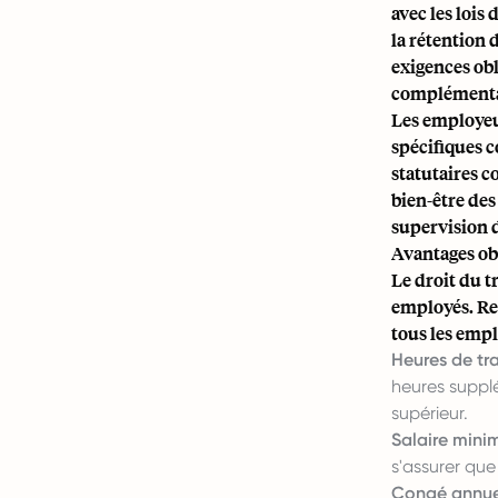
avec les lois
la rétention 
exigences obl
complémentair
Les employeu
spécifiques 
statutaires c
bien-être des
supervision 
Avantages obl
Le droit du t
employés. Re
tous les emp
Heures de tra
heures suppl
supérieur.
Salaire mini
s'assurer qu
Congé annuel