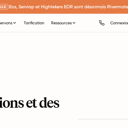
Eos, Serviap et Hightekers EOR sont désormais Rivermate
LLE
servons
Tarification
Ressources
Connexio
ions et des