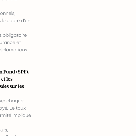
onnels,
 le cadre d'un
 obligatoire,
surance et
 réclamations
on Fund (SPF),
et les
sées sur les
rser chaque
oyé. Le taux
ormité implique
urs,