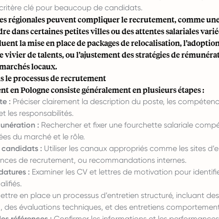
 critère clé pour beaucoup de candidats.
ces régionales peuvent compliquer le recrutement, comme une
re dans certaines petites villes ou des attentes salariales varié
luent la mise en place de packages de relocalisation, l’adoption
le vivier de talents, ou l’ajustement des stratégies de rémunéra
 marchés locaux.
s le processus de recrutement
nt en Pologne consiste généralement en plusieurs étapes :
te :
Préciser clairement la description du poste, les compétenc
et les responsabilités.
munération :
Rechercher et fixer une fourchette salariale compé
es du marché et le rôle.
 candidats :
Utiliser les canaux appropriés comme les sites d’e
ences de recrutement, ou recommandations internes.
datures :
Examiner les CV et lettres de motivation pour identifie
lifiés.
ttre en place un processus d’entretien structuré, incluant de
n, des évaluations techniques, et des entretiens comportemen
des références :
Confirmer les informations et les performance