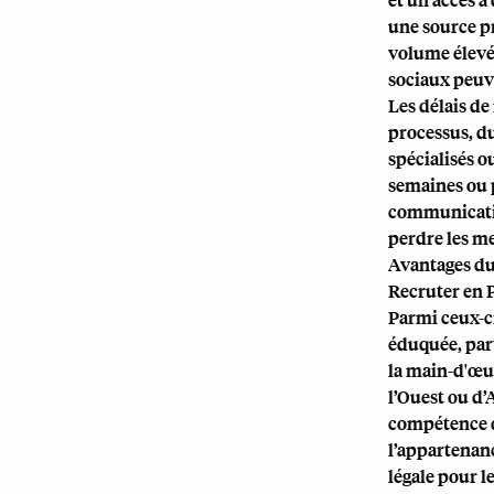
une source pr
volume élevé,
sociaux peuve
Les délais de
processus, du
spécialisés o
semaines ou p
communication
perdre les me
Avantages du
Recruter en P
Parmi ceux-c
éduquée, part
la main-d'œu
l’Ouest ou d
compétence di
l’appartenanc
légale pour l