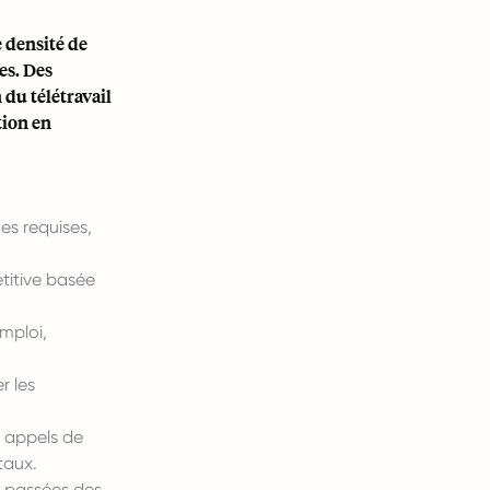
 densité de
es. Des
 du télétravail
tion en
es requises,
titive basée
mploi,
r les
s appels de
taux.
s passées des