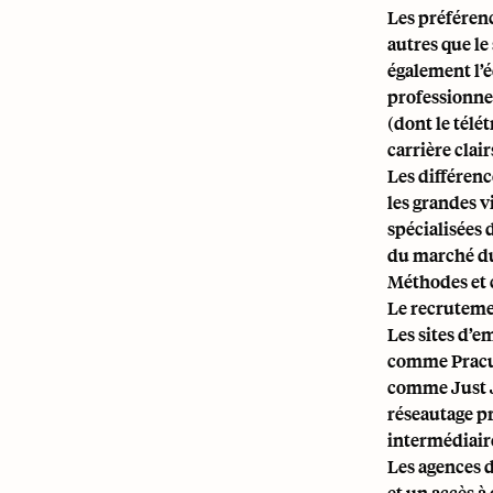
Les préférenc
autres que le
également l’é
professionnel
(dont le télé
carrière clai
Les différenc
les grandes v
spécialisées 
du marché du 
Méthodes et 
Le recruteme
Les sites d’e
comme Pracuj.
comme Just J
réseautage pr
intermédiaire
Les agences d
et un accès 