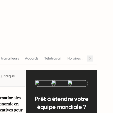
 travailleurs
Accords
Télétravail
Horaires de travail
Salai
juridique,
rnationales
Prêt à étendre votre
économie en
équipe mondiale ?
icatives pour