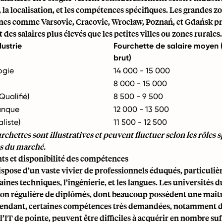
 la localisation, et les compétences spécifiques. Les grandes z
nes comme Varsovie, Cracovie, Wrocław, Poznań, et Gdańsk p
des salaires plus élevés que les petites villes ou zones rurales.
dustrie
Fourchette de salaire moyen
brut)
ogie
14 000 - 15 000
8 000 - 15 000
Qualifié)
8 500 - 9 500
anque
12 000 - 13 500
liste)
11 500 - 12 500
urchettes sont illustratives et peuvent fluctuer selon les rôles s
ns du marché.
nts et disponibilité des compétences
spose d’un vaste vivier de professionnels éduqués, particuli
ines techniques, l’ingénierie, et les langues. Les universités d
on régulière de diplômés, dont beaucoup possèdent une maîtr
ependant, certaines compétences très demandées, notamment d
’IT de pointe, peuvent être difficiles à acquérir en nombre suf