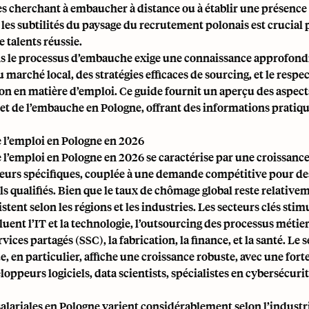
es cherchant à embaucher à distance ou à établir une présence 
es subtilités du paysage du recrutement polonais est crucial
e talents réussie.
s le processus d’embauche exige une connaissance approfond
 marché local, des stratégies efficaces de sourcing, et le respec
n en matière d’emploi. Ce guide fournit un aperçu des aspect
et de l’embauche en Pologne, offrant des informations pratiqu
 l’emploi en Pologne en 2026
 l’emploi en Pologne en 2026 se caractérise par une croissanc
teurs spécifiques, couplée à une demande compétitive pour de
s qualifiés. Bien que le taux de chômage global reste relativem
stent selon les régions et les industries. Les secteurs clés stim
ent l’IT et la technologie, l’outsourcing des processus métier
vices partagés (SSC), la fabrication, la finance, et la santé. Le 
, en particulier, affiche une croissance robuste, avec une fo
loppeurs logiciels, data scientists, spécialistes en cybersécurit
salariales en Pologne varient considérablement selon l’industri