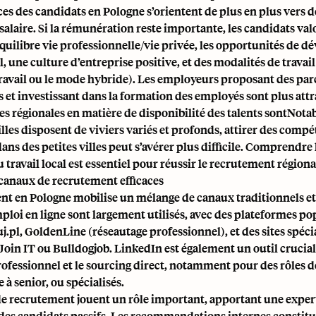
es des candidats en Pologne s’orientent de plus en plus vers d
 salaire. Si la rémunération reste importante, les candidats val
quilibre vie professionnelle/vie privée, les opportunités de 
, une culture d’entreprise positive, et des modalités de travail
travail ou le mode hybride). Les employeurs proposant des pa
rs et investissant dans la formation des employés sont plus attr
es régionales en matière de disponibilité des talents sontNotab
illes disposent de viviers variés et profonds, attirer des comp
dans des petites villes peut s’avérer plus difficile. Comprendr
travail local est essentiel pour réussir le recrutement régiona
canaux de recrutement efficaces
nt en Pologne mobilise un mélange de canaux traditionnels e
mploi en ligne sont largement utilisés, avec des plateformes po
pl, GoldenLine (réseautage professionnel), et des sites spécia
oin IT ou Bulldogjob. LinkedIn est également un outil crucial
ofessionnel et le sourcing direct, notamment pour des rôles 
 à senior, ou spécialisés.
e recrutement jouent un rôle important, apportant une expert
à des candidats passifs. Les recommandations internes constit