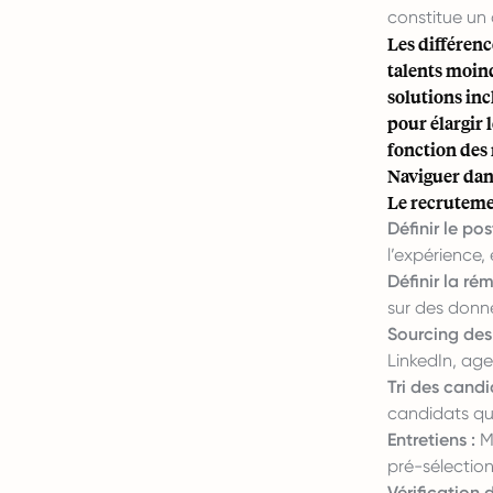
constitue un
Les différen
talents moind
solutions inc
pour élargir 
fonction des
Naviguer dan
Le recruteme
Définir le pos
l’expérience, 
Définir la ré
sur des donné
Sourcing des
LinkedIn, ag
Tri des candi
candidats qua
Entretiens :
Me
pré-sélectio
Vérification 