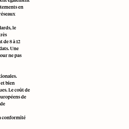
rutements en
 réseaux
ards, le
très
 de 8 à 12
idats. Une
pour ne pas
tionales.
et bien
ues. Le coût de
européens de
 de
la conformité