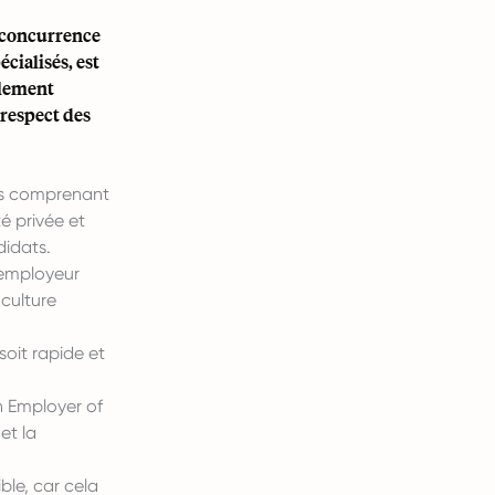
a concurrence
cialisés, est
alement
 respect des
fs comprenant
é privée et
didats.
 employeur
culture
soit rapide et
n Employer of
et la
ble, car cela