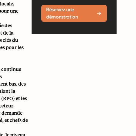
locale.
Réservez une
 pour une
démonstration
ie des
t de la
s clés du
es pour les
e continue
s
ent bas, des
ulant la
 (BPO) et les
secteur
rte demande
é, et chefs de
e, le niveau