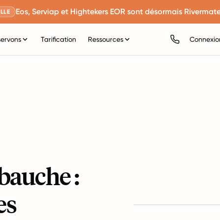
Eos, Serviap et Hightekers EOR sont désormais Rivermate
LLE
servons
Tarification
Ressources
Connexio
bauche :
es