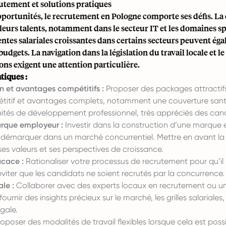
utement et solutions pratiques
pportunités, le recrutement en Pologne comporte ses défis. L
leurs talents, notamment dans le secteur IT et les domaines spé
tentes salariales croissantes dans certains secteurs peuvent ég
budgets. La navigation dans la législation du travail locale et le
ns exigent une attention particulière.
tiques :
 et avantages compétitifs :
Proposer des packages attracti
étitif et avantages complets, notamment une couverture sant
ités de développement professionnel, très appréciés des can
rque employeur :
Investir dans la construction d’une marque
e démarquer dans un marché concurrentiel. Mettre en avant la 
 ses valeurs et ses perspectives de croissance.
icace :
Rationaliser votre processus de recrutement pour qu’il 
éviter que les candidats ne soient recrutés par la concurrence.
ale :
Collaborer avec des experts locaux en recrutement ou u
urnir des insights précieux sur le marché, les grilles salariales, 
gale.
oposer des modalités de travail flexibles lorsque cela est possi