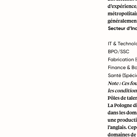
d’expérience,
métropolitai
généralement 
Secteur d’In
IT & Technol
BPO/SSC
Fabrication (
Finance & B
Santé (Spécia
Note : Ces fo
les conditio
Pôles de tale
La Pologne di
dans les doma
une producti
l’anglais. C
domaines de l