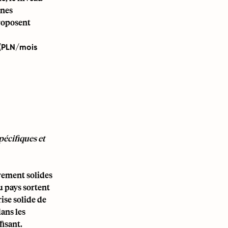
ones
roposent
 (PLN/mois
pécifiques et
èrement solides
u pays sortent
ise solide de
ans les
fisant.