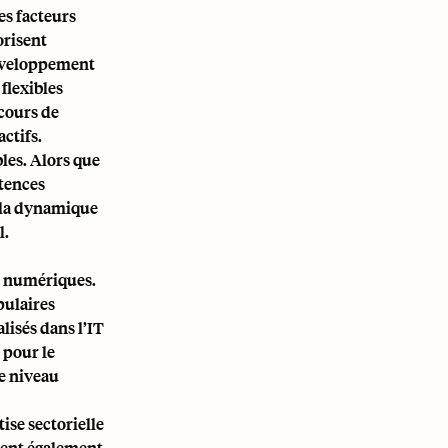
es facteurs
orisent
développement
 flexibles
rcours de
actifs.
les. Alors que
étences
e la dynamique
l.
t numériques.
pulaires
lisés dans l’IT
 pour le
de niveau
ise sectorielle
uent également