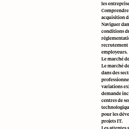
les entrepris
Comprendre l
acquisition d
Naviguer dan
conditions du
réglementatio
recrutement 
employeurs.
Le marché de
Le marché de
dans des sec
professionnel
variations exi
demande inclu
centres de ser
technologique
pour les déve
projets IT.
Les attentes 