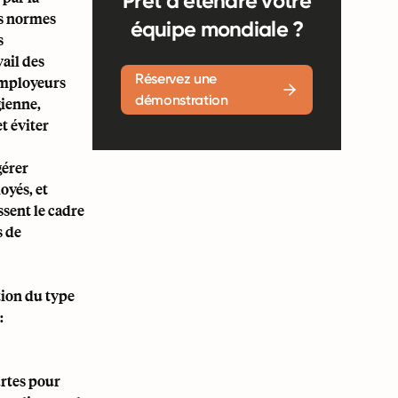
Prêt à étendre votre
es normes
équipe mondiale ?
s
ail des
Réservez une
 employeurs
démonstration
gienne,
t éviter
gérer
oyés, et
ssent le cadre
s de
tion du type
:
urtes pour