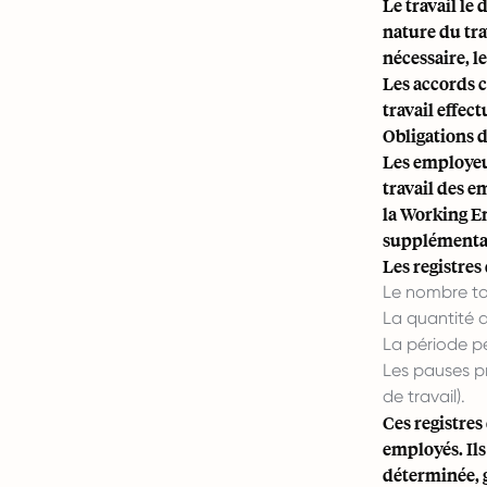
Le travail le
nature du trav
nécessaire, l
Les accords 
travail effec
Obligations 
Les employeur
travail des e
la Working E
supplémentair
Les registres
Le nombre to
La quantité 
La période pe
Les pauses pr
de travail).
Ces registres
employés. Ils
déterminée, g