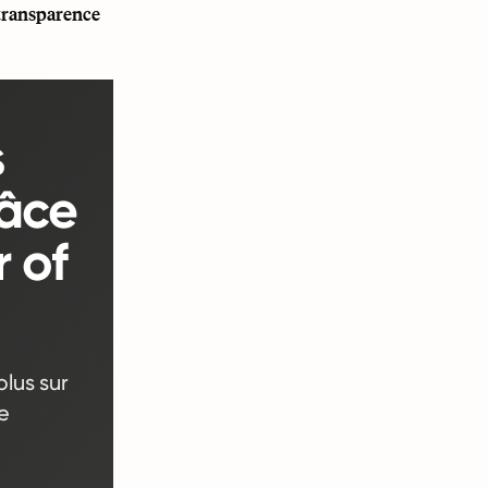
 transparence
s
râce
 of
lus sur
e