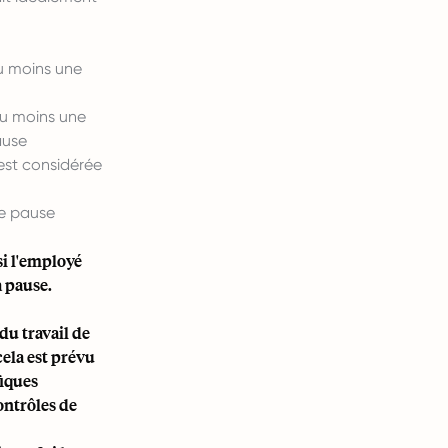
au moins une
au moins une
ause
 est considérée
ne pause
si l'employé
a pause.
du travail de
 cela est prévu
fiques
contrôles de