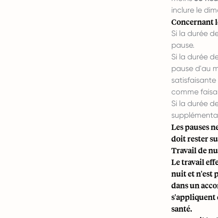
inclure le di
Concernant le
Si la durée d
pause.
Si la durée d
pause d'au 
satisfaisante
comme faisan
Si la durée d
supplémentai
Les pauses ne
doit rester su
Travail de nu
Le travail ef
nuit et n'est 
dans un accord
s'appliquent 
santé.