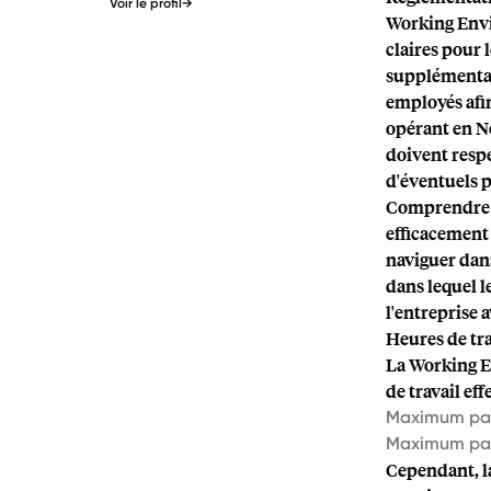
Voir le profil
→
Working Envi
claires pour 
supplémentair
employés afin
opérant en No
doivent respe
d'éventuels 
Comprendre ce
efficacement 
naviguer dans
dans lequel le
l'entreprise a
Heures de tr
La Working E
de travail eff
Maximum par 
Maximum par
Cependant, la