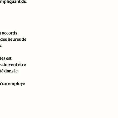
 impliquant du
t accords
 des heures de
x.
les est
 doivent être
té dans le
 qu'un employé