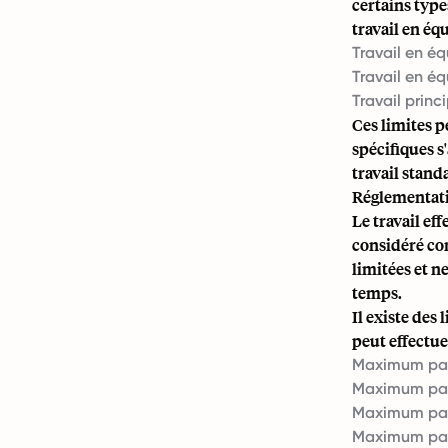
certains typ
travail en éq
Travail en éq
Travail en éq
Travail prin
Ces limites 
spécifiques s
travail stand
Réglementati
Le travail ef
considéré co
limitées et n
temps.
Il existe des
peut effectue
Maximum par 
Maximum par 
Maximum par 
Maximum par