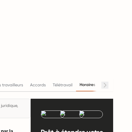
Horaires de travail
 travailleurs
Accords
Télétravail
Salai
juridique,
par la