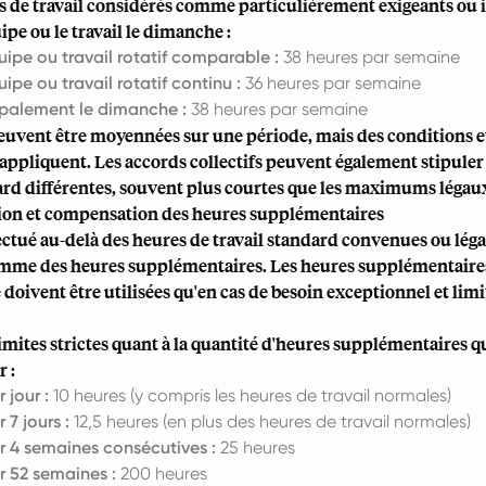
es de travail considérés comme particulièrement exigeants ou
uipe ou le travail le dimanche :
uipe ou travail rotatif comparable :
38 heures par semaine
uipe ou travail rotatif continu :
36 heures par semaine
cipalement le dimanche :
38 heures par semaine
peuvent être moyennées sur une période, mais des conditions e
'appliquent. Les accords collectifs peuvent également stipuler
ard différentes, souvent plus courtes que les maximums légau
on et compensation des heures supplémentaires
fectué au-delà des heures de travail standard convenues ou léga
mme des heures supplémentaires. Les heures supplémentaires
e doivent être utilisées qu'en cas de besoin exceptionnel et limi
 limites strictes quant à la quantité d'heures supplémentaires
r :
jour :
10 heures (y compris les heures de travail normales)
7 jours :
12,5 heures (en plus des heures de travail normales)
4 semaines consécutives :
25 heures
 52 semaines :
200 heures