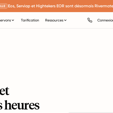
Eos, Serviap et Hightekers EOR sont désormais Rivermate
LLE
servons
Tarification
Ressources
Connexio
et
s heures