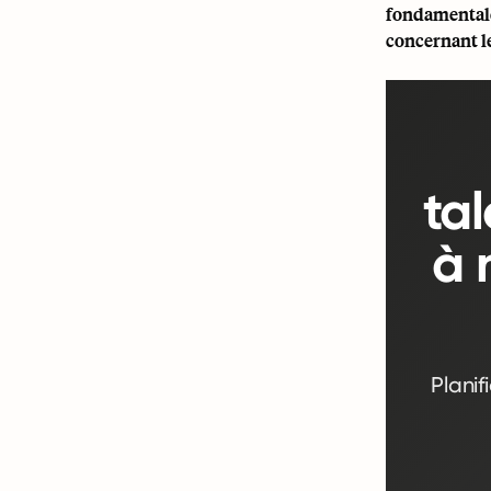
fondamentale 
concernant l
ta
à 
Planif