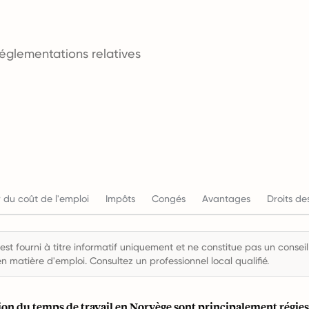
réglementations relatives
 du coût de l'emploi
Impôts
Congés
Avantages
Droits des
st fourni à titre informatif uniquement et ne constitue pas un conseil 
en matière d'emploi. Consultez un professionnel local qualifié.
on du temps de travail en Norvège sont principalement régies 