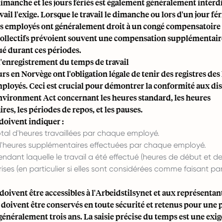
 dimanche et les jours fériés est également généralement interdit
ail l'exige. Lorsque le travail le dimanche ou lors d'un jour fér
es employés ont généralement droit à un congé compensatoire 
collectifs prévoient souvent une compensation supplémentair
tué durant ces périodes.
d'enregistrement du temps de travail
s en Norvège ont l'obligation légale de tenir des registres des
mployés. Ceci est crucial pour démontrer la conformité aux di
nvironment Act concernant les heures standard, les heures
es, les périodes de repos, et les pauses.
 doivent indiquer :
tal d'heures travaillées par chaque employé.
d'heures supplémentaires effectuées par chaque employé.
ndant laquelle le travail a été effectué (heures de début et de 
ises (en particulier si elles sont considérées comme faisant pa
 doivent être accessibles à l'Arbeidstilsynet et aux représentan
 doivent être conservés en toute sécurité et retenus pour une 
énéralement trois ans. La saisie précise du temps est une exi