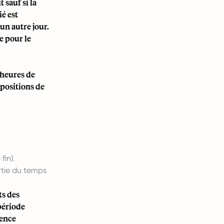
 sauf si la
ié est
un autre jour.
e pour le
 heures de
spositions de
fin).
rtie du temps
ts des
période
gence