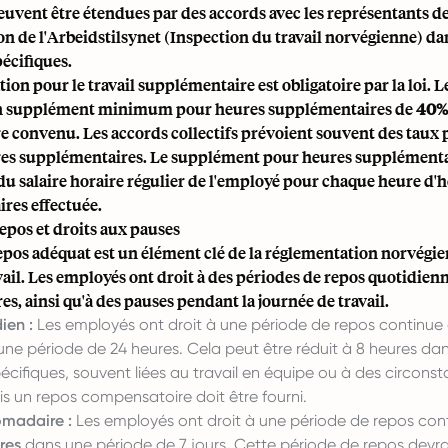
euvent être étendues par des accords avec les représentants 
n de l'Arbeidstilsynet (Inspection du travail norvégienne) da
écifiques.
on pour le travail supplémentaire est obligatoire par la loi. 
un supplément minimum pour heures supplémentaires de
40%
re convenu. Les accords collectifs prévoient souvent des taux 
res supplémentaires. Le supplément pour heures supplémentai
du salaire horaire régulier de l'employé pour chaque heure d'
res effectuée.
epos et droits aux pauses
pos adéquat est un élément clé de la réglementation norvégie
ail. Les employés ont droit à des périodes de repos quotidienn
, ainsi qu'à des pauses pendant la journée de travail.
ien :
Les employés ont droit à une période de repos continue
ne période de 24 heures. Cela peut être réduit à 8 heures da
écifiques, souvent liées au travail en équipe ou à des circons
s un repos compensatoire doit être fourni.
madaire :
Les employés ont droit à une période de repos con
res
dans une période de 7 jours. Cette période de repos devra