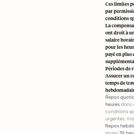
Ces limites p
par permissio
conditions sp
La compensati
ont droit à 
salaire horai
pour les heu
payé en plus 
supplémentai
Périodes de r
Assurer un re
temps de trav
hebdomadaires
Repos quotid
heures
dans u
conditions sp
urgentes, mai
Repos hebdo
moins
35 heu