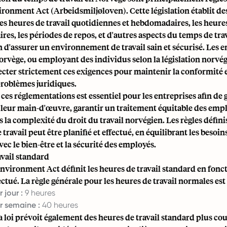
ronment Act (Arbeidsmiljøloven). Cette législation établit d
les heures de travail quotidiennes et hebdomadaires, les heure
es, les périodes de repos, et d'autres aspects du temps de trav
 d'assurer un environnement de travail sain et sécurisé. Les
rvège, ou employant des individus selon la législation norvé
cter strictement ces exigences pour maintenir la conformité e
problèmes juridiques.
s réglementations est essentiel pour les entreprises afin de 
leur main-d'œuvre, garantir un traitement équitable des empl
 la complexité du droit du travail norvégien. Les règles défini
 travail peut être planifié et effectué, en équilibrant les besoin
vec le bien-être et la sécurité des employés.
avail standard
nvironment Act définit les heures de travail standard en fonc
ectué. La règle générale pour les heures de travail normales est 
jour :
9 heures
 semaine :
40 heures
 loi prévoit également des heures de travail standard plus co