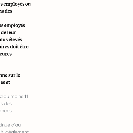
des employés ou
ns des
Les employés
de leur
plus élevés
res doit être
heures
nne sur le
es et
 d'au moins
11
ns des
tances
tinue d'au
it idéalement