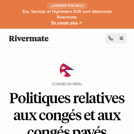
GRANDE NOUVELLE
Eos, Serviap et Hightekers EOR sont désormais
Rivermate.
En savoir plus
Toggl
Guides
Népal
Leave
CONGÉS EN NÉPAL
Politiques relatives
aux congés et aux
congés payés