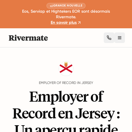
GRANDE NOUVELLE
Eos, Serviap et Hightekers EOR sont désormais
Rivermate.
En savoir plus
Toggl
Guides
Jersey
EMPLOYER OF RECORD IN JERSEY
Employer of
Record en Jersey :
Un aperçu rapide