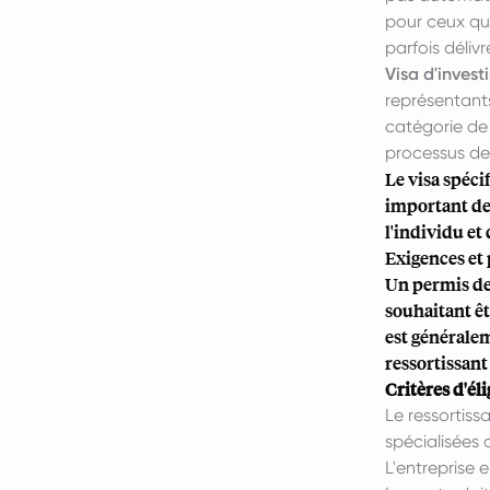
pour ceux qui
parfois déliv
Visa d'invest
représentants
catégorie de 
processus de p
Le visa spécif
important de 
l'individu et
Exigences et
Un permis de 
souhaitant ê
est généralem
ressortissant
Critères d'élig
Le ressortis
spécialisées 
L'entreprise 