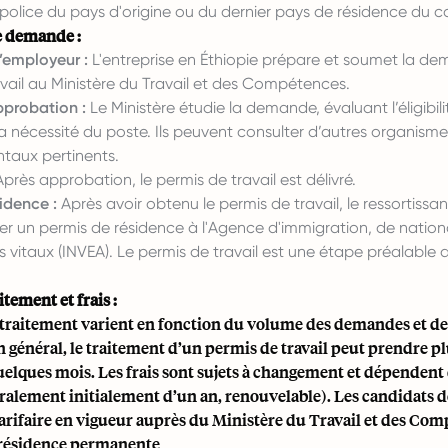
 police du pays d'origine ou du dernier pays de résidence du c
e demande :
l’employeur :
L'entreprise en Éthiopie prépare et soumet la d
vail au Ministère du Travail et des Compétences.
probation :
Le Ministère étudie la demande, évaluant l’éligibil
a nécessité du poste. Ils peuvent consulter d’autres organisme
aux pertinents.
près approbation, le permis de travail est délivré.
idence :
Après avoir obtenu le permis de travail, le ressortissa
r un permis de résidence à l'Agence d'immigration, de nationa
vitaux (INVEA). Le permis de travail est une étape préalable 
tement et frais :
e traitement varient en fonction du volume des demandes et de
n général, le traitement d’un permis de travail peut prendre p
elques mois. Les frais sont sujets à changement et dépendent 
alement initialement d’un an, renouvelable). Les candidats d
tarifaire en vigueur auprès du Ministère du Travail et des Com
a résidence permanente