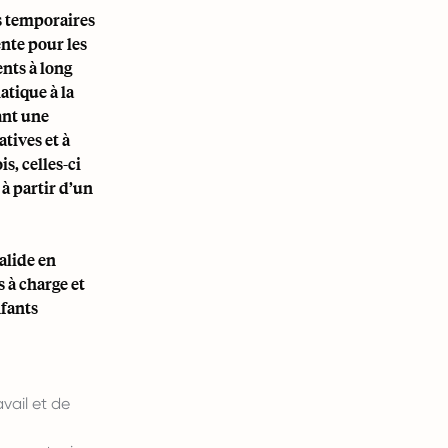
s temporaires
ente pour les
ents à long
atique à la
ant une
tives et à
s, celles-ci
à partir d’un
alide en
 à charge et
nfants
avail et de