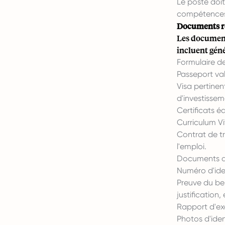
Le poste doit 
compétences 
Documents re
Les document
incluent gén
Formulaire d
Passeport va
Visa pertinen
d'investissem
Certificats éd
Curriculum V
Contrat de tra
l'emploi.
Documents d'e
Numéro d'ident
Preuve du bes
justification,
Rapport d'e
Photos d'iden