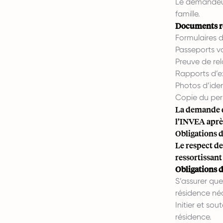
Le demandeur
famille.
Documents re
Formulaires
Passeports va
Preuve de rel
Rapports d’
Photos d’iden
Copie du per
La demande d
l’INVEA aprè
Obligations 
Le respect de
ressortissant
Obligations d
S’assurer que
résidence né
Initier et so
résidence.