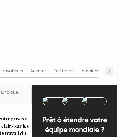
 travailleurs
Accords
Télétravail
Horaires de travail
Salai
juridique,
entreprises et
Prêt à étendre votre
clairs sur les
équipe mondiale ?
e travail du