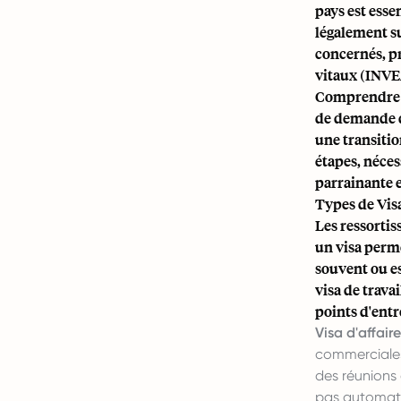
pays est esse
légalement s
concernés, p
vitaux (INVEA
Comprendre le
de demande de
une transiti
étapes, néces
parrainante 
Types de Visa
Les ressortis
un visa perme
souvent ou es
visa de travai
points d'entr
Visa d'affaire
commerciales,
des réunions
pas automati