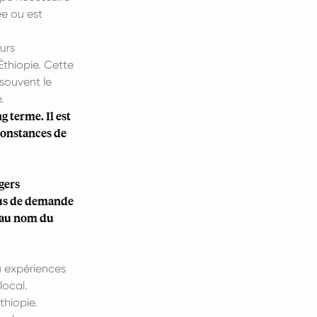
ée ou est
urs
Éthiopie. Cette
 souvent le
.
g terme. Il est
constances de
gers
sus de demande
e au nom du
u expériences
local.
thiopie.