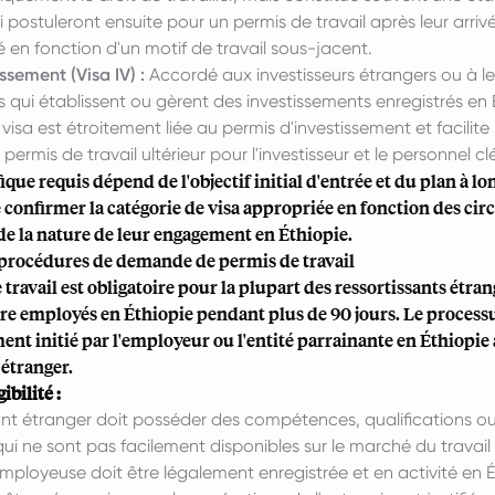
 postuleront ensuite pour un permis de travail après leur arriv
ré en fonction d'un motif de travail sous-jacent.
issement (Visa IV) :
Accordé aux investisseurs étrangers ou à le
 qui établissent ou gèrent des investissements enregistrés en 
visa est étroitement liée au permis d'investissement et facilite
ermis de travail ultérieur pour l'investisseur et le personnel clé
ique requis dépend de l'objectif initial d'entrée et du plan à lon
confirmer la catégorie de visa appropriée en fonction des cir
 de la nature de leur engagement en Éthiopie.
 procédures de demande de permis de travail
travail est obligatoire pour la plupart des ressortissants étran
tre employés en Éthiopie pendant plus de 90 jours. Le proces
ent initié par l'employeur ou l'entité parrainante en Éthiopi
 étranger.
ibilité :
sant étranger doit posséder des compétences, qualifications o
qui ne sont pas facilement disponibles sur le marché du travail 
employeuse doit être légalement enregistrée et en activité en É