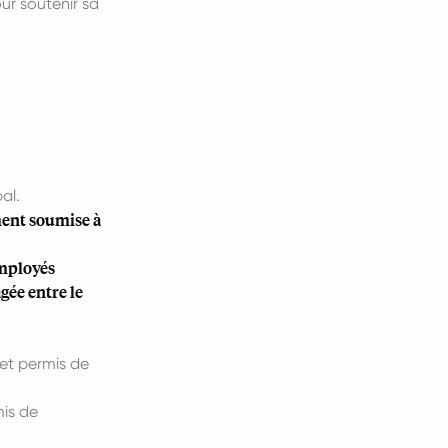
ur soutenir sa
al.
ment soumise à
employés
gée entre le
 et permis de
mis de