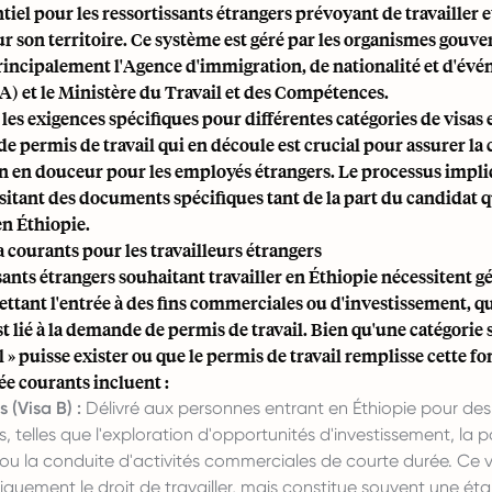
ntiel pour les ressortissants étrangers prévoyant de travailler e
ur son territoire. Ce système est géré par les organismes gou
rincipalement l'Agence d'immigration, de nationalité et d'év
) et le Ministère du Travail et des Compétences.
s exigences spécifiques pour différentes catégories de visas e
 permis de travail qui en découle est crucial pour assurer la
on en douceur pour les employés étrangers. Le processus impli
sitant des documents spécifiques tant de la part du candidat qu
en Éthiopie.
 courants pour les travailleurs étrangers
sants étrangers souhaitant travailler en Éthiopie nécessitent 
ttant l'entrée à des fins commerciales ou d'investissement, q
t lié à la demande de permis de travail. Bien qu'une catégorie 
l » puisse exister ou que le permis de travail remplisse cette fo
ée courants incluent :
s (Visa B) :
Délivré aux personnes entrant en Éthiopie pour des
 telles que l'exploration d'opportunités d'investissement, la p
 ou la conduite d'activités commerciales de courte durée. Ce 
quement le droit de travailler, mais constitue souvent une ét