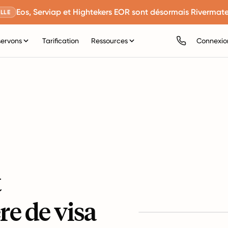
Eos, Serviap et Hightekers EOR sont désormais Rivermate
LLE
servons
Tarification
Ressources
Connexio
t
re de visa