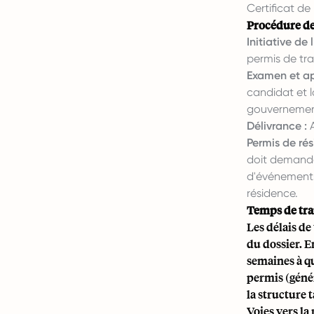
Certificat de
Procédure d
Initiative de 
permis de tra
Examen et ap
candidat et l
gouvernement
Délivrance :
A
Permis de rés
doit demande
d'événements 
résidence.
Temps de trai
Les délais d
du dossier. E
semaines à qu
permis (génér
la structure 
Voies vers l