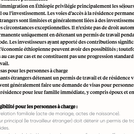
'immigration en Éthiopie privilégie principalement les séjour
il ou l’investissement. Les voies d’accès à la résidence perman
étrangers sont limitées et généralement liées à des investissem
s circonstances exceptionnelles. Il n’existe pas de droit autom
rmanente uniquement en détenant un permis de travail pend
ode. Les investisseurs ayant apporté des contributions significa
l’économie éthiopienne peuvent avoir des possibilités ; toutefoi
 au cas par cas et ne constituent pas une progression standard 
vail.
sas pour les personnes à charge
sants étrangers détenant un permis de travail et de résidence v
vent généralement faire une demande de visas pour personnes
 résidence pour leur famille immédiate, y compris époux et e
gibilité pour les personnes à charge :
relation familiale (acte de mariage, actes de naissance).
principal (le travailleur étranger) doit détenir un permis de tr
ides.