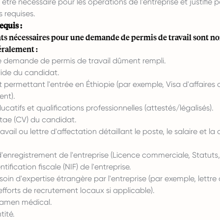
être nécessaire pour les opérations de l'entreprise et justifié p
requises.
quis :
s nécessaires pour une demande de permis de travail sont n
éralement :
e demande de permis de travail dûment rempli.
lide du candidat.
t permettant l'entrée en Éthiopie (par exemple, Visa d'affaires 
ent).
ucatifs et qualifications professionnelles (attestés/légalisés).
itae (CV) du candidat.
vail ou lettre d'affectation détaillant le poste, le salaire et la
nregistrement de l'entreprise (Licence commerciale, Statuts, 
ification fiscale (NIF) de l'entreprise.
oin d'expertise étrangère par l'entreprise (par exemple, lettre
 efforts de recrutement locaux si applicable).
xamen médical.
tité.