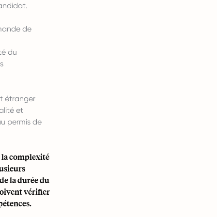
andidat.
emande de
ité du
s
nt étranger
lité et
au permis de
 la complexité
lusieurs
de la durée du
oivent vérifier
pétences.