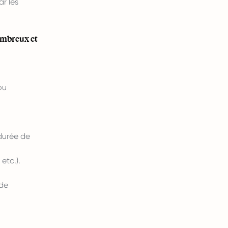
ar les
ombreux et
ou
 durée de
etc.).
 de