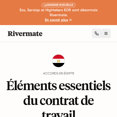
GRANDE NOUVELLE
Eos, Serviap et Hightekers EOR sont désormais
Rivermate.
En savoir plus
Toggl
Guides
Égypte
Agreements
ACCORDS EN ÉGYPTE
Éléments essentiels
du contrat de
travail