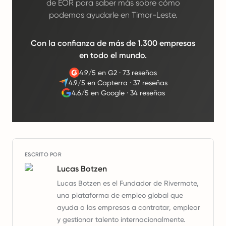
de EOR para saber más sobre cómo
podemos ayudarle en Timor-Leste.
Con la confianza de más de 1.300 empresas
en todo el mundo.
4.9/5 en G2
·
73 reseñas
4.9/5 en Capterra
·
37 reseñas
4.6/5 en Google
·
34 reseñas
ESCRITO POR
Lucas Botzen
Lucas Botzen es el Fundador de Rivermate,
una plataforma de empleo global que
ayuda a las empresas a contratar, emplear
y gestionar talento internacionalmente.