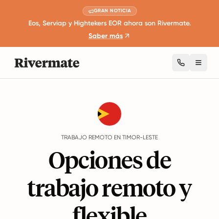
GRAN NOTICIA
Eos, Serviap y Hightekers EOR ahora son Rivermate.
Saber más
Toggl
Guides
Timor-Leste
Remote Work
TRABAJO REMOTO EN TIMOR-LESTE
Opciones de
trabajo remoto y
flexible