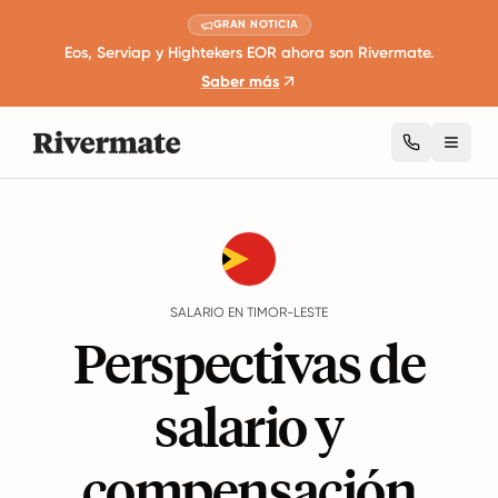
GRAN NOTICIA
Eos, Serviap y Hightekers EOR ahora son Rivermate.
Saber más
Toggl
Guides
Timor-Leste
Salary
SALARIO EN TIMOR-LESTE
Perspectivas de
salario y
compensación