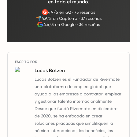
en todo el mundo.
4.9/5 en G2
·
73 reseñas
4.9/5 en Capterra
·
37 reseñas
4.6/5 en Google
·
34 reseñas
ESCRITO POR
Lucas Botzen
Lucas Botzen es el Fundador de Rivermate,
una plataforma de empleo global que
ayuda a las empresas a contratar, emplear
y gestionar talento internacionalmente.
Desde que fundó Rivermate en diciembre
de 2020, se ha enfocado en crear
soluciones prácticas que simplifiquen la
nómina internacional, los beneficios, los