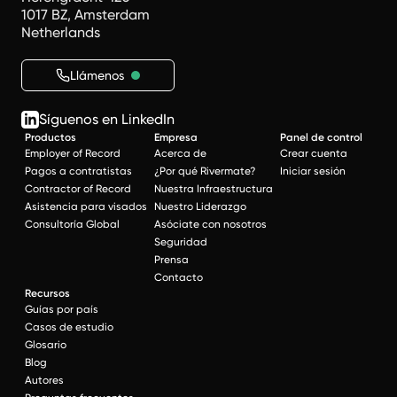
1017 BZ, Amsterdam
Netherlands
Llámenos
Síguenos en LinkedIn
Productos
Empresa
Panel de control
Employer of Record
Acerca de
Crear cuenta
Pagos a contratistas
¿Por qué Rivermate?
Iniciar sesión
Contractor of Record
Nuestra Infraestructura
Asistencia para visados
Nuestro Liderazgo
Consultoría Global
Asóciate con nosotros
Seguridad
Prensa
Contacto
Recursos
Guías por país
Casos de estudio
Glosario
Blog
Autores