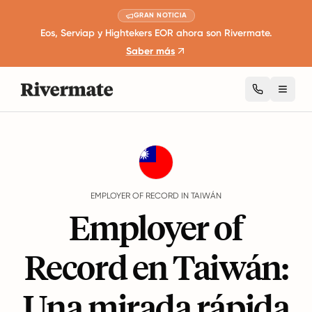
GRAN NOTICIA
Eos, Serviap y Hightekers EOR ahora son Rivermate.
Saber más
Toggl
Guides
Taiwán
EMPLOYER OF RECORD IN TAIWÁN
Employer of
Record en Taiwán:
Una mirada rápida