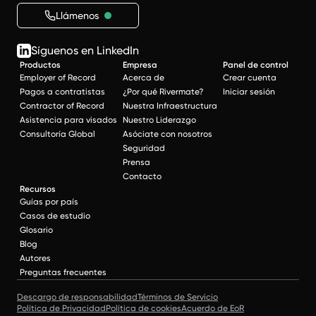
Llámenos
Síguenos en LinkedIn
Productos
Empresa
Panel de control
Employer of Record
Acerca de
Crear cuenta
Pagos a contratistas
¿Por qué Rivermate?
Iniciar sesión
Contractor of Record
Nuestra Infraestructura
Asistencia para visados
Nuestro Liderazgo
Consultoría Global
Asóciate con nosotros
Seguridad
Prensa
Contacto
Recursos
Guías por país
Casos de estudio
Glosario
Blog
Autores
Preguntas frecuentes
Descargo de responsabilidad
Términos de Servicio
Política de Privacidad
Política de cookies
Acuerdo de EoR