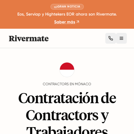
GRAN NOTICIA
Eos, Serviap y Hightekers EOR ahora son Rivermate.
Saber más
Toggl
Guides
Mónaco
Contractors
CONTRACTORS EN MÓNACO
Contratación de
Contractors y
Trabajadores