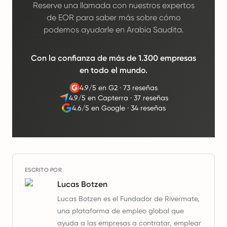
Reserve una llamada con nuestros expertos
de EOR para saber más sobre cómo
podemos ayudarle en Arabia Saudita.
Con la confianza de más de 1.300 empresas
en todo el mundo.
4.9/5 en G2
·
73 reseñas
4.9/5 en Capterra
·
37 reseñas
4.6/5 en Google
·
34 reseñas
ESCRITO POR
Lucas Botzen
Lucas Botzen es el Fundador de Rivermate,
una plataforma de empleo global que
ayuda a las empresas a contratar, emplear