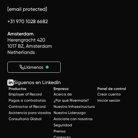
[email protected]
+31 970 1028 6682
Amsterdam
Herengracht 420
1017 BZ, Amsterdam
Netherlands
Llámenos
Síguenos en LinkedIn
Productos
Empresa
Panel de control
Employer of Record
Acerca de
Crear cuenta
Pagos a contratistas
¿Por qué Rivermate?
Iniciar sesión
Contractor of Record
Nuestra Infraestructura
Asistencia para visados
Nuestro Liderazgo
Consultoría Global
Asóciate con nosotros
Seguridad
Prensa
Contacto