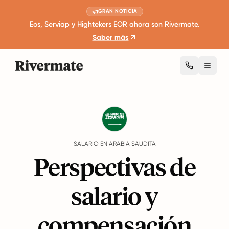
GRAN NOTICIA
Eos, Serviap y Hightekers EOR ahora son Rivermate.
Saber más
Toggl
Guides
Arabia Saudita
Salary
SALARIO EN ARABIA SAUDITA
Perspectivas de
salario y
compensación