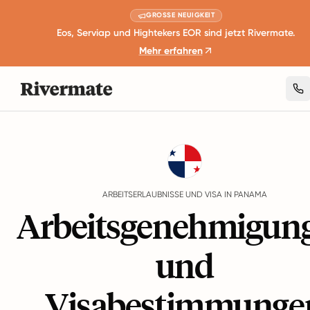
GROSSE NEUIGKEIT
Eos, Serviap und Hightekers EOR sind jetzt Rivermate.
Mehr erfahren
Guides
Panama
Work Permits And Visas
ARBEITSERLAUBNISSE UND VISA IN PANAMA
Arbeitsgenehmigun
und
Visabestimmunge