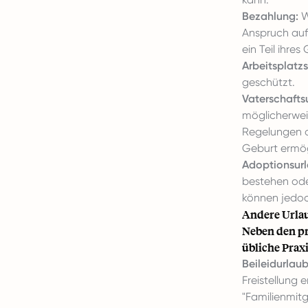
Bezahlung:
W
Anspruch auf 
ein Teil ihres
Arbeitsplatz
geschützt.
Vaterschafts
möglicherwei
Regelungen od
Geburt ermög
Adoptionsurl
bestehen oder
können jedoc
Andere Urla
Neben den pr
übliche Praxi
Beileidurlaub
Freistellung e
"Familienmitg