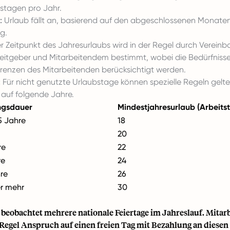
tstagen pro Jahr.
:
Urlaub fällt an, basierend auf den abgeschlossenen Monate
g.
 Zeitpunkt des Jahresurlaubs wird in der Regel durch Vereinb
eitgeber und Mitarbeitendem bestimmt, wobei die Bedürfnisse
erenzen des Mitarbeitenden berücksichtigt werden.
:
Für nicht genutzte Urlaubstage können spezielle Regeln gelte
auf folgende Jahre.
ngsdauer
Mindestjahresurlaub (Arbeits
5 Jahre
18
20
re
22
re
24
hre
26
r mehr
30
beobachtet mehrere nationale Feiertage im Jahreslauf. Mitar
 Regel Anspruch auf einen freien Tag mit Bezahlung an diesen 