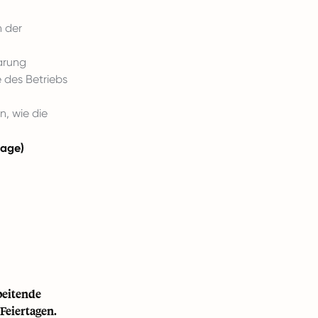
n der
arung
 des Betriebs
n, wie die
tage)
beitende
Feiertagen.