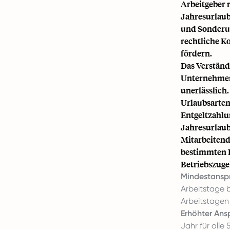
Arbeitgeber 
Jahresurlaub
und Sonderurl
rechtliche K
fördern.
Das Verständ
Unternehmen,
unerlässlich
Urlaubsarten
Entgeltzahlu
Jahresurlau
Mitarbeitend
bestimmten B
Betriebszuge
Mindestansp
Arbeitstage 
Arbeitstagen
Erhöhter Ans
Jahr für all