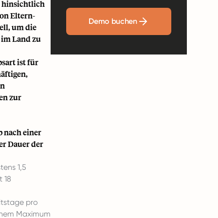
 hinsichtlich
on Eltern-
Demo buchen
ell, um die
 im Land zu
art ist für
äftigen,
en
en zur
 nach einer
er Dauer der
tens 1,5
t 18
itstage pro
 einem Maximum