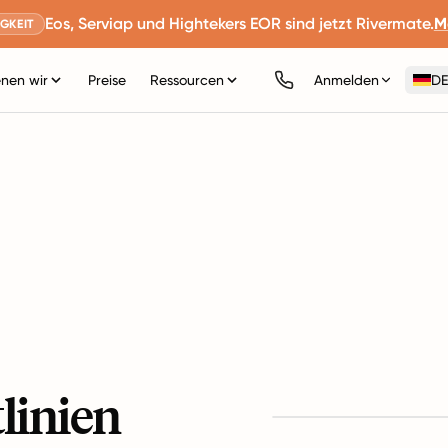
Eos, Serviap und Hightekers EOR sind jetzt Rivermate.
M
GKEIT
nen wir
Preise
Ressourcen
Anmelden
DE
linien