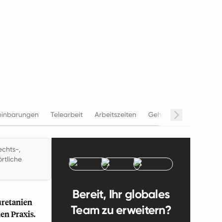
einbarungen
Telearbeit
Arbeitszeiten
Gehalt
Beendigung
echts-,
rtliche
Bereit, Ihr globales
uretanien
Team zu erweitern?
en Praxis.