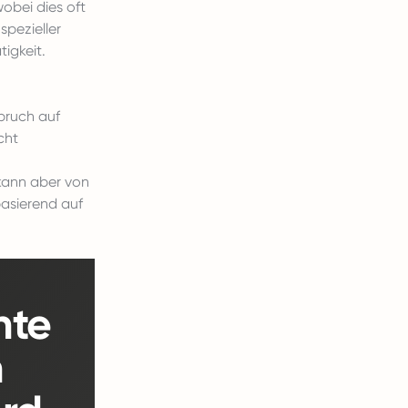
obei dies oft
pezieller
igkeit.
pruch auf
cht
 kann aber von
basierend auf
nte
h