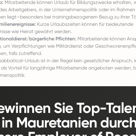
b:
Mitarbeitende können Urlaub für Bildungszwecke erhalten, w
des Arbeitgebers, in der Unternehmenspolitik oder im Rahmen s
en liegt—besonders bei trainingsbezogenem Bezug zu ihrer Tät
milienereignisse:
Kurze Urlaubszeiten können für bedeutende
gnisse wie Heirat gewährt werden.
tionaldienst/bürgerliche Pflichten:
Mitarbeitende können Ans
, um Verpflichtungen wie Militärdienst oder Geschworenenpfli
, falls zutreffend.
abbatical-Urlaub ist in der Regel kein gesetzlicher Anspruch,
als Vorteil für langjährige Mitarbeitende angeboten werden, 
menspolitik.
winnen Sie Top-Tale
in Mauretanien durc