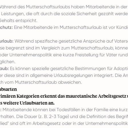
ährend des Mutterschaftsurlaubs haben Mitarbeitende in der
Leistungen, die oft durch die soziale Sicherheit gezahlt wer
 Gehalts entspricht.
schutz:
Eine Mitarbeitende im Mutterschaftsurlaub ist vor Künd
urlaub:
Während spezifische gesetzliche Ansprüche auf Vaters
se begrenzt sind im Vergleich zum Mutterschaftsurlaub, könne
er Unternehmenspolitik eine kurze Freistellung für Väter run
lichen.
aub:
Es können spezielle gesetzliche Bestimmungen für Adopt
 diese sind in allgemeine Urlaubsregelungen integriert. Die 
h vom Mutterschaftsurlaub abweichen.
ubsarten
imären Kategorien erkennt das mauretanische Arbeitsgesetz 
s weitere Urlaubsarten an.
:
Mitarbeitende können bei Todesfällen in der Familie eine kur
rhalten. Die Dauer (z. B. 2-3 Tage) und die Definition des Begrif
lied" sind oft im Arbeitsgesetz oder in der Unternehmenspolitik