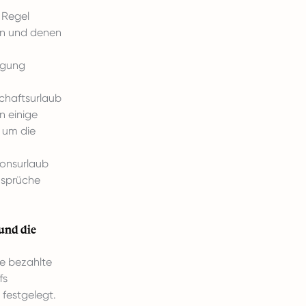
 Regel
den und denen
igung
chaftsurlaub
n einige
d um die
ionsurlaub
Ansprüche
und die
ze bezahlte
fs
 festgelegt.