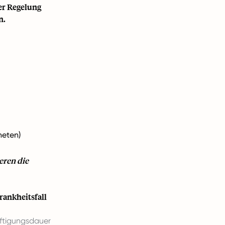
her Regelung
n.
heten)
eren die
ankheitsfall
äftigungsdauer