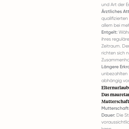
und Art der E
Ärztliches Att
qualifizierte
allem bei meh
Entgelt:
Währe
ihres regulär
Zeitraum. De
richten sich 
Zusammenhang
Längere Erkr
unbezahlten 
abhängig vo
Elternurlaub
Das mauretan
Mutterschaft
Mutterschaft
Dauer:
Die St
voraussichtl
kann.