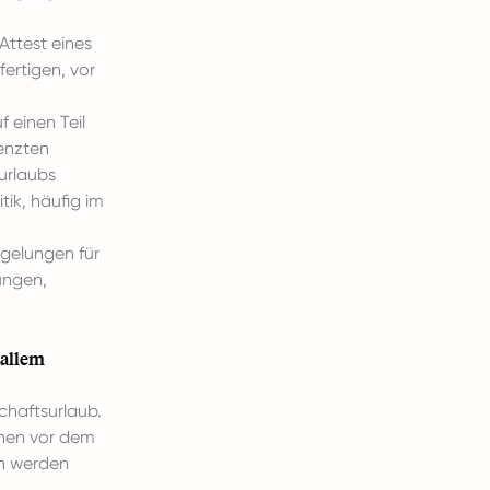
 Attest eines
fertigen, vor
 einen Teil
renzten
urlaubs
ik, häufig im
gelungen für
ungen,
 allem
chaftsurlaub.
chen vor dem
n werden