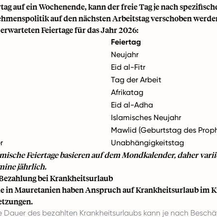
ertag auf ein Wochenende, kann der freie Tag je nach spezifisc
hmenspolitik auf den nächsten Arbeitstag verschoben werde
 erwarteten Feiertage für das Jahr 2026:
Feiertag
Neujahr
Eid al-Fitr
Tag der Arbeit
Afrikatag
Eid al-Adha
Islamisches Neujahr
Mawlid (Geburtstag des Prop
r
Unabhängigkeitstag
amische Feiertage basieren auf dem Mondkalender, daher varii
ine jährlich.
 Bezahlung bei Krankheitsurlaub
e in Mauretanien haben Anspruch auf Krankheitsurlaub im Kr
letzungen.
 Dauer des bezahlten Krankheitsurlaubs kann je nach Besch