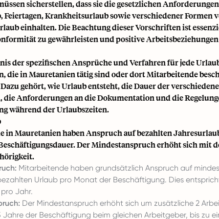
müssen sicherstellen, dass sie die gesetzlichen Anforderungen
, Feiertagen, Krankheitsurlaub sowie verschiedener Formen v
aub einhalten. Die Beachtung dieser Vorschriften ist essenzi
onformität zu gewährleisten und positive Arbeitsbeziehungen
nis der spezifischen Ansprüche und Verfahren für jede Urlaubs
 die in Mauretanien tätig sind oder dort Mitarbeitende besch
. Dazu gehört, wie Urlaub entsteht, die Dauer der verschieden
, die Anforderungen an die Dokumentation und die Regelung
ng während der Urlaubszeiten.
b
e in Mauretanien haben Anspruch auf bezahlten Jahresurlaub
eschäftigungsdauer. Der Mindestanspruch erhöht sich mit d
hörigkeit.
ruch:
Mitarbeitende haben grundsätzlich Anspruch auf mindes
bezahlten Urlaub pro Monat der Beschäftigung. Dies entsprich
 pro Jahr.
pruch:
Der Mindestanspruch erhöht sich um zusätzliche 2 Arbe
e 5 Jahre der Beschäftigung beim gleichen Arbeitgeber, bis zu