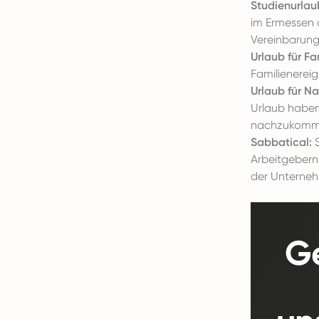
Studienurlau
im Ermessen 
Vereinbarung
Urlaub für Fa
Familienerei
Urlaub für Na
Urlaub haben
nachzukommen
Sabbatical:
S
Arbeitgebern 
der Unterneh
Ge