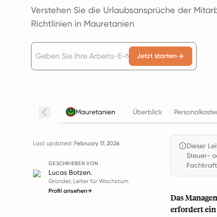
Verstehen Sie die Urlaubsansprüche der Mita
Richtlinien in Mauretanien
Jetzt starten
Mauretanien
Überblick
Personalkost
Last updated:
February 17, 2026
Dieser Le
Steuer- o
GESCHRIEBEN VON
Fachkraft
Lucas Botzen.
Gründer, Leiter für Wachstum
Profil ansehen
→
Das Managem
erfordert ein