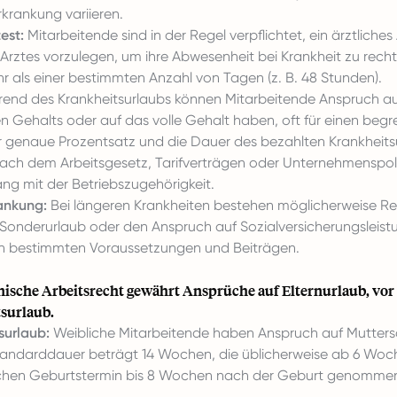
rkrankung variieren.
est:
Mitarbeitende sind in der Regel verpflichtet, ein ärztliches
n Arztes vorzulegen, um ihre Abwesenheit bei Krankheit zu recht
r als einer bestimmten Anzahl von Tagen (z. B. 48 Stunden).
nd des Krankheitsurlaubs können Mitarbeitende Anspruch auf
en Gehalts oder auf das volle Gehalt haben, oft für einen beg
r genaue Prozentsatz und die Dauer des bezahlten Krankheits
nach dem Arbeitsgesetz, Tarifverträgen oder Unternehmenspolit
 mit der Betriebszugehörigkeit.
ankung:
Bei längeren Krankheiten bestehen möglicherweise Re
Sonderurlaub oder den Anspruch auf Sozialversicherungsleist
n bestimmten Voraussetzungen und Beiträgen.
ische Arbeitsrecht gewährt Ansprüche auf Elternurlaub, vor
surlaub.
surlaub:
Weibliche Mitarbeitende haben Anspruch auf Mutters
andarddauer beträgt 14 Wochen, die üblicherweise ab 6 Wo
ichen Geburtstermin bis 8 Wochen nach der Geburt genomme