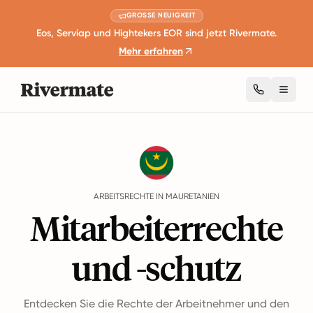
GROSSE NEUIGKEIT
Eos, Serviap und Hightekers EOR sind jetzt Rivermate.
Mehr erfahren
Toggl
Guides
Mauretanien
Rights
ARBEITSRECHTE IN MAURETANIEN
Mitarbeiterrechte
und -schutz
Entdecken Sie die Rechte der Arbeitnehmer und den