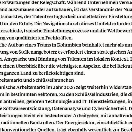
 Erwartungen der Belegschaft. Während Unternehmen versuc
and auszubauen oder aufzubauen, ist das Verständnis der Nu
itsmarktes, der Talentverfügbarkeit und effektiver Einstellu
für den Erfolg. Die Navigation durch dieses Umfeld erfordert
terschiede, typische Einstellungsprozesse und die Wettbewerb
g von qualifizierten Fachkräften.
iche Aufbau eines Teams in Kolumbien beinhaltet mehr als nur
hung von Stellenangeboten; es erfordert einen strategischen A
on, Ansprache und Bindung von Talenten im lokalen Kontext. 
t einen Überblick über die wichtigsten Aspekte, die bei Rekr
im ganzen Land zu berücksichtigen sind.
beitsmarkt und Schlüsselbranchen
nische Arbeitsmarkt im Jahr 2026 zeigt weiterhin Widerstan
 in bestimmten Sektoren. Zu den Schlüsselindustrien, die d
n antreiben, gehören Technologie und IT-Dienstleistungen, i
e Softwareentwicklung, Datenanalyse und Cybersicherheit. D
leistungen bleibt ein bedeutender Arbeitgeber, mit anhalten
traditionellen Bankrollen. Der Energiesektor, einschließlich 
konventioneller Quellen, trägt ebenfalls wesentlich zur Besc