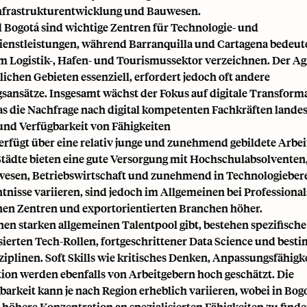
nfrastrukturentwicklung und Bauwesen.
 Bogotá sind wichtige Zentren für Technologie- und
ienstleistungen, während Barranquilla und Cartagena bedeu
im Logistik-, Hafen- und Tourismussektor verzeichnen. Der Ag
dlichen Gebieten essenziell, erfordert jedoch oft andere
sansätze. Insgesamt wächst der Fokus auf digitale Transforma
s die Nachfrage nach digital kompetenten Fachkräften landesw
und Verfügbarkeit von Fähigkeiten
rfügt über eine relativ junge und zunehmend gebildete Arbeit
Städte bieten eine gute Versorgung mit Hochschulabsolventen
wesen, Betriebswirtschaft und zunehmend in Technologieber
tnisse variieren, sind jedoch im Allgemeinen bei Professional
en Zentren und exportorientierten Branchen höher.
nen starken allgemeinen Talentpool gibt, bestehen spezifische
sierten Tech-Rollen, fortgeschrittener Data Science und bes
ziplinen. Soft Skills wie kritisches Denken, Anpassungsfähigk
n werden ebenfalls von Arbeitgebern hoch geschätzt. Die
arkeit kann je nach Region erheblich variieren, wobei in Bog
 höhere Konzentration an spezialisierten Fähigkeiten zu finden