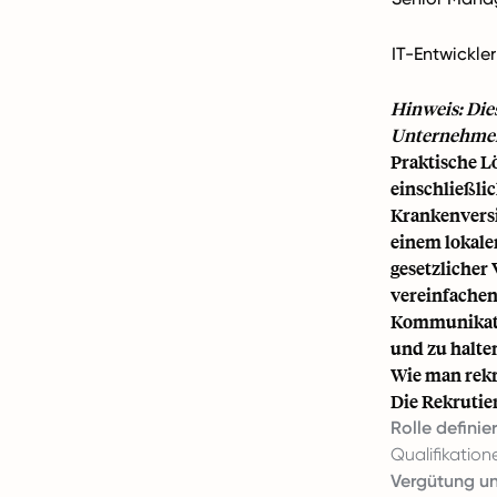
IT-Entwickler
Hinweis: Die
Unternehmens
Praktische L
einschließli
Krankenversi
einem lokale
gesetzlicher
vereinfachen
Kommunikati
und zu halte
Wie man rekr
Die Rekrutie
Rolle definie
Qualifikatio
Vergütung un