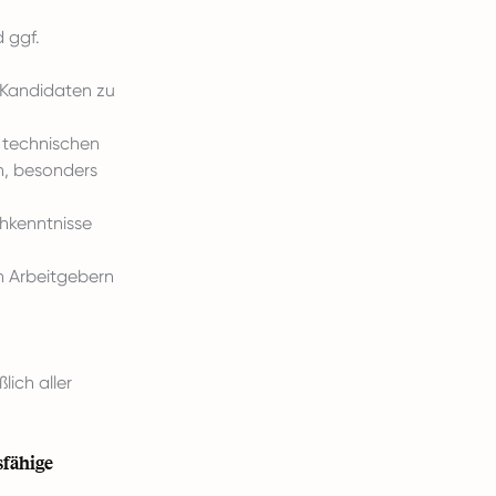
 ggf.
 Kandidaten zu
 technischen
h, besonders
chkenntnisse
n Arbeitgebern
lich aller
sfähige