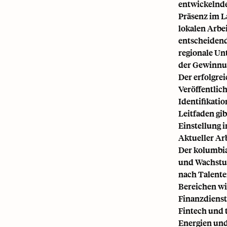
entwickelnde
Präsenz im L
lokalen Arbe
entscheidend 
regionale Un
der Gewinnun
Der erfolgre
Veröffentlic
Identifikati
Leitfaden gib
Einstellung 
Aktueller Ar
Der kolumbia
und Wachstum
nach Talente
Bereichen wi
Finanzdienst
Fintech und 
Energien und 