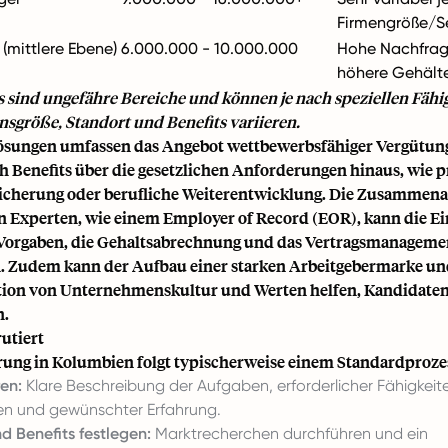
Firmengröße/S
 (mittlere Ebene)
6.000.000 - 10.000.000
Hohe Nachfrage
höhere Gehält
s sind ungefähre Bereiche und können je nach speziellen Fähi
größe, Standort und Benefits variieren.
ösungen umfassen das Angebot wettbewerbsfähiger Vergütun
ch Benefits über die gesetzlichen Anforderungen hinaus, wie p
cherung oder berufliche Weiterentwicklung. Die Zusammena
n Experten, wie einem Employer of Record (EOR), kann die E
 Vorgaben, die Gehaltsabrechnung und das Vertragsmanageme
. Zudem kann der Aufbau einer starken Arbeitgebermarke und
on von Unternehmenskultur und Werten helfen, Kandidaten
n.
utiert
rung in Kolumbien folgt typischerweise einem Standardproze
ren:
Klare Beschreibung der Aufgaben, erforderlicher Fähigkeit
nen und gewünschter Erfahrung.
d Benefits festlegen:
Marktrecherchen durchführen und ein