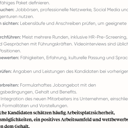
ähiges Paket definieren.
suchen:
Jobbörsen, professionelle Netzwerke, Social Media und
genturen nutzen.
 sichten:
Lebensläufe und Anschreiben prüfen, um geeignete
rchführen:
Meist mehrere Runden, inklusive HR-Pre-Screening,
nd Gesprächen mit Führungskräften. Videointerviews sind üblic
ositionen.
bewerten:
Fähigkeiten, Erfahrung, kulturelle Passung und Spra
rüfen:
Angaben und Leistungen des Kandidaten bei vorherige
rbreiten:
Formularhaftes Jobangebot mit den
gsbedingungen, Gehalt und Benefits.
Integration des neuen Mitarbeiters ins Unternehmen, einschließ
n Formalitäten und Vorstellungen.
he Kandidaten schätzen häufig Arbeitsplatzsicherheit,
möglichkeiten, ein positives Arbeitsumfeld und wettbewerb
en dem Gehalt.