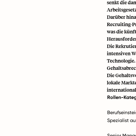
senkt die da
Arbeitsgeset
Darüber hina
Recruiting-P
was die künf
Herausforder
Die Rekrutie
intensiven W
Technologie.
Gehaltsabrec
Die Gehaltsvo
lokale Markt
internationa
Rollen-Kateg
Berufseinste
Spezialist au
Senior Mana