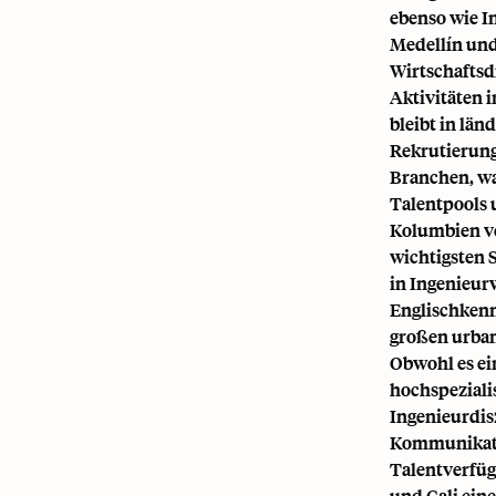
ebenso wie I
Medellín und
Wirtschaftsd
Aktivitäten 
bleibt in län
Rekrutierung
Branchen, wa
Talentpools 
Kolumbien ve
wichtigsten 
in Ingenieur
Englischkenn
großen urban
Obwohl es ei
hochspeziali
Ingenieurdis
Kommunikatio
Talentverfügb
und Cali eine