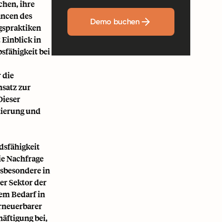
hen, ihre
ancen des
Demo buchen
ngspraktiken
 Einblick in
sfähigkeit bei
 die
nsatz zur
Dieser
utierung und
dsfähigkeit
ie Nachfrage
nsbesondere in
er Sektor der
dem Bedarf in
erneuerbarer
häftigung bei,