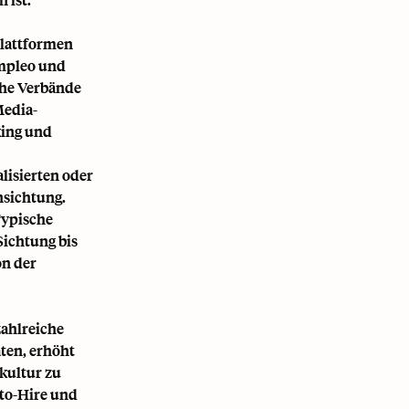
Plattformen
Empleo und
che Verbände
Media-
king und
lisierten oder
nsichtung.
Typische
Sichtung bis
on der
zahlreiche
aten, erhöht
kultur zu
e-to-Hire und