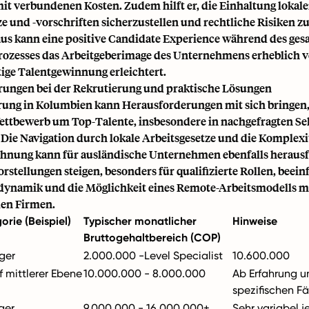
mit verbundenen Kosten. Zudem hilft er, die Einhaltung lokale
ze und -vorschriften sicherzustellen und rechtliche Risiken z
us kann eine positive Candidate Experience während des ge
rozesses das Arbeitgeberimage des Unternehmens erheblich v
tige Talentgewinnung erleichtert.
ungen bei der Rekrutierung und praktische Lösungen
rung in Kolumbien kann Herausforderungen mit sich bringen,
ettbewerb um Top-Talente, insbesondere in nachgefragten Se
 Die Navigation durch lokale Arbeitsgesetze und die Komplexi
hnung kann für ausländische Unternehmen ebenfalls herausf
rstellungen steigen, besonders für qualifizierte Rollen, beein
dynamik und die Möglichkeit eines Remote-Arbeitsmodells m
len Firmen.
orie (Beispiel)
Typischer monatlicher
Hinweise
Bruttogehaltbereich (COP)
iger
2.000.000 -Level Specialist
10.600.000
f mittlerer Ebene
10.000.000 - 8.000.000
Ab Erfahrung u
spezifischen F
ger
9.000.000 - 16.000.000+
Sehr variabel j