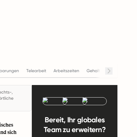
nbarungen
Telearbeit
Arbeitszeiten
Gehalt
Beendigung
echts-,
rtliche
Bereit, Ihr globales
isches
Team zu erweitern?
und sich