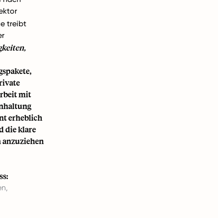
ektor
 treibt
er
gkeiten,
gspakete,
rivate
rbeit mit
inhaltung
nt erheblich
 die klare
 anzuziehen
ss:
en,