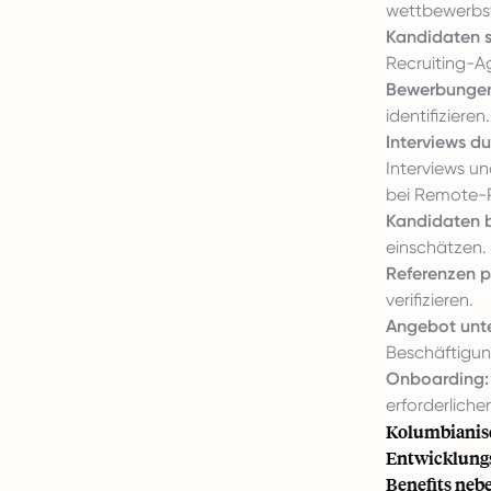
wettbewerbsf
Kandidaten 
Recruiting-A
Bewerbungen
identifizieren.
Interviews du
Interviews u
bei Remote-P
Kandidaten 
einschätzen.
Referenzen p
verifizieren.
Angebot unte
Beschäftigun
Onboarding:
erforderliche
Kolumbianisc
Entwicklungs
Benefits neb