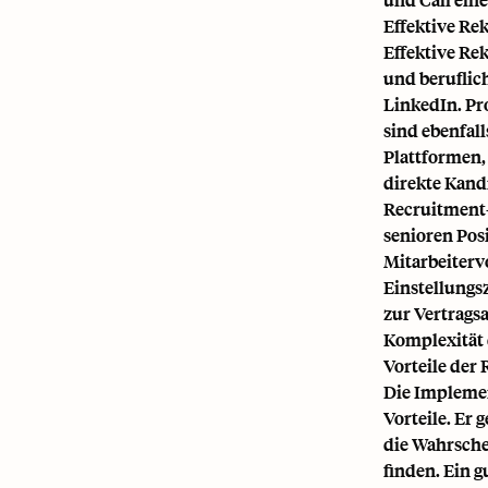
Effektive Re
Effektive Re
und beruflic
LinkedIn. Pr
sind ebenfall
Plattformen,
direkte Kand
Recruitment-
senioren Pos
Mitarbeiterv
Einstellungs
zur Vertrags
Komplexität 
Vorteile der
Die Implemen
Vorteile. Er 
die Wahrsche
finden. Ein g