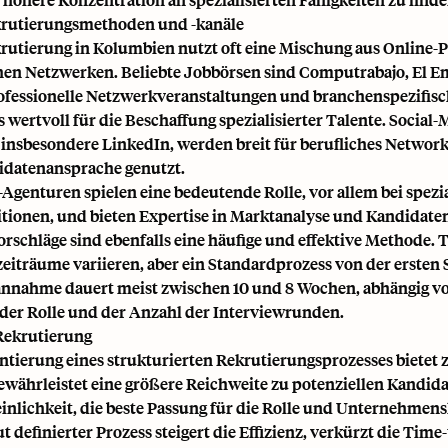
krutierungsmethoden und -kanäle
krutierung in Kolumbien nutzt oft eine Mischung aus Online-
hen Netzwerken. Beliebte Jobbörsen sind Computrabajo, El 
ofessionelle Netzwerkveranstaltungen und branchenspezifis
s wertvoll für die Beschaffung spezialisierter Talente. Social-
 insbesondere LinkedIn, werden breit für berufliches Networ
idatenansprache genutzt.
Agenturen spielen eine bedeutende Rolle, vor allem bei spezia
itionen, und bieten Expertise in Marktanalyse und Kandidate
orschläge sind ebenfalls eine häufige und effektive Methode. 
zeiträume variieren, aber ein Standardprozess von der ersten 
annahme dauert meist zwischen 10 und 8 Wochen, abhängig v
der Rolle und der Anzahl der Interviewrunden.
 Rekrutierung
tierung eines strukturierten Rekrutierungsprozesses bietet 
gewährleistet eine größere Reichweite zu potenziellen Kandid
inlichkeit, die beste Passung für die Rolle und Unternehmens
ut definierter Prozess steigert die Effizienz, verkürzt die Tim