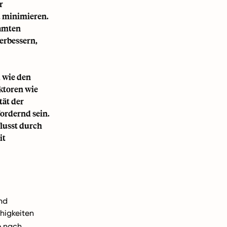
r
u minimieren.
samten
erbessern,
 wie den
ktoren wie
tät der
ordernd sein.
flusst durch
it
nd
ähigkeiten
e nach