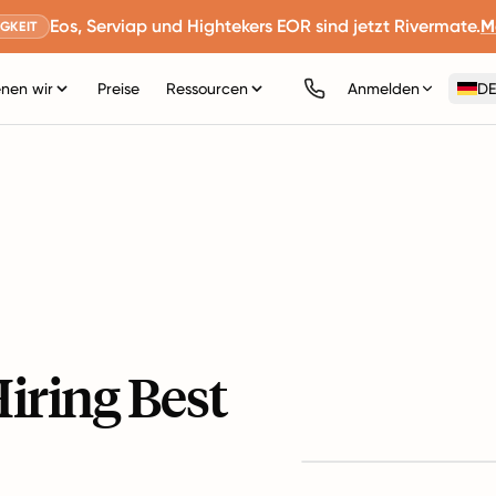
Eos, Serviap und Hightekers EOR sind jetzt Rivermate.
M
GKEIT
nen wir
Preise
Ressourcen
Anmelden
DE
iring Best