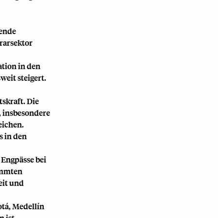
tende
rarsektor
tion in den
eit steigert.
skraft. Die
, insbesondere
eichen.
s in den
 Engpässe bei
timmten
eit und
otá, Medellín
 ist.