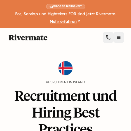
GROSSE NEUIGKEIT
Eos, Serviap und Hightekers EOR sind jetzt Rivermate.
Mehr erfahren
Toggl
Guides
Island
Recruitment
RECRUITMENT IN ISLAND
Recruitment und
Hiring Best
Practices