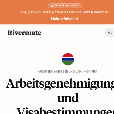
GROSSE NEUIGKEIT
Eos, Serviap und Hightekers EOR sind jetzt Rivermate.
Mehr erfahren
Guides
Gambia
Work Permits And Visas
ARBEITSERLAUBNISSE UND VISA IN GAMBIA
Arbeitsgenehmigun
und
Visabestimmunge