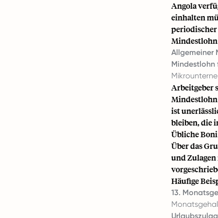
Angola verfü
einhalten mü
periodischer
Mindestlohn 
Allgemeiner 
Mindestlohn 
Mikrounterne
Arbeitgeber 
Mindestlohn 
ist unerläss
bleiben, die
Übliche Boni
Über das Gru
und Zulagen 
vorgeschriebe
Häufige Beisp
13. Monatsge
Monatsgehalt
Urlaubszulage