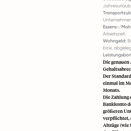
Jahresurlaubs
Transportzul
Unternehmen 
Essens-/Mahl
Arbeitszeit.
Wohngeld:
Be
bzw. abgele
Leistungsbon
Die genauen 
Gehaltsabre
Der Standard
einmal im Mo
Monats.
Die Zahlung 
Bankkonto de
größeren Unt
verpflichtet,
Abzüge (wie 