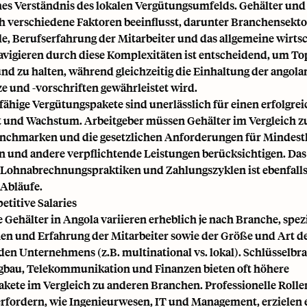
hes Verständnis des lokalen Vergütungsumfelds. Gehälter und
 verschiedene Faktoren beeinflusst, darunter Branchensekto
le, Berufserfahrung der Mitarbeiter und das allgemeine wirts
avigieren durch diese Komplexitäten ist entscheidend, um To
nd zu halten, während gleichzeitig die Einhaltung der angol
e und -vorschriften gewährleistet wird.
ähige Vergütungspakete sind unerlässlich für einen erfolgre
t und Wachstum. Arbeitgeber müssen Gehälter im Vergleich z
nchmarken und die gesetzlichen Anforderungen für Mindest
n und andere verpflichtende Leistungen berücksichtigen. Das
 Lohnabrechnungspraktiken und Zahlungszyklen ist ebenfalls
 Abläufe.
titive Salaries
Gehälter in Angola variieren erheblich je nach Branche, spezi
nen und Erfahrung der Mitarbeiter sowie der Größe und Art d
den Unternehmens (z.B. multinational vs. lokal). Schlüsselbr
gbau, Telekommunikation und Finanzen bieten oft höhere
kete im Vergleich zu anderen Branchen. Professionelle Rollen,
erfordern, wie Ingenieurwesen, IT und Management, erzielen 