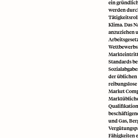
ein gründlic
werden durch
Tätigkeitsrol
Klima. Das N
anzuziehen u
Arbeitsgesetz
Wettbewerbsf
Markteintrit
Standards be
Sozialabgabe
der üblichen
reibungslose
Market Compe
Marktübliche 
Qualifikatio
beschäftigen
und Gas, Ber
Vergütungspa
Fähigkeiten 