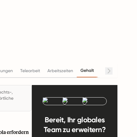
Gehalt
rungen
Telearbeit
Arbeitszeiten
Beendigung
Co
echts-,
rtliche
Bereit, Ihr globales
Team zu erweitern?
ola erfordern