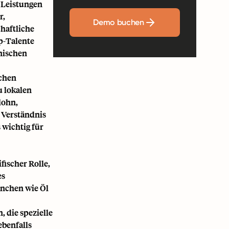
 Leistungen
r,
Demo buchen
chaftliche
p-Talente
anischen
ichen
u lokalen
lohn,
 Verständnis
 wichtig für
fischer Rolle,
es
anchen wie Öl
 die spezielle
ebenfalls