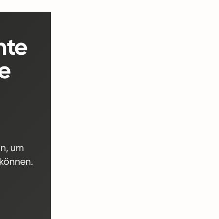
nte
e
en, um
 können.