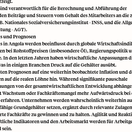
fzeigt.
sind verantwortlich für die Berechnung und Abführung der
den Beiträge und Steuern vom Gehalt des Mitarbeiters an die 
B. Nationales Sozialversicherungsinstitut - INSS, und die All
tung - AGT).
ds und Prognosen
s in Angola werden beeinflusst durch globale Wirtschaftsindi
 bei Rohstoffpreisen (insbesondere Öl), Regierungspolitik u
te. In den letzten Jahren haben wirtschaftliche Anpassungen d
was in einigen Branchen Druck auf die Gehälter ausübt.
ten Prognosen auf eine weiterhin beobachtete Inflation und 
 auf die realen Löhne hin. Während signifikante pauschale
ungen von der gesamtwirtschaftlichen Entwicklung abhänge
t Wachstum oder Fachkräftemangel mehr Aufwärtsdruck bei
erfahren. Unternehmen werden wahrscheinlich weiterhin au
ähige Grundgehälter setzen, ergänzt durch relevante Zulagen
rte Fachkräfte zu gewinnen und zu halten. Agilität und Reakt
ftliche Indikatoren und den Arbeitsmarkt werden für Arbeitg
 sein.