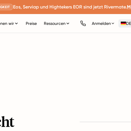
Eos, Serviap und Hightekers EOR sind jetzt Rivermate.
M
GKEIT
nen wir
Preise
Ressourcen
Anmelden
DE
cht