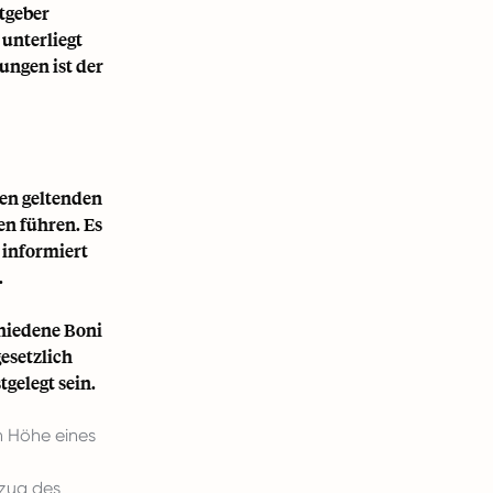
tgeber
unterliegt
ungen ist der
den geltenden
en führen. Es
 informiert
.
chiedene Boni
esetzlich
gelegt sein.
in Höhe eines
ezug des