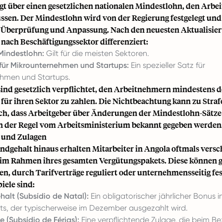
gt über einen gesetzlichen nationalen Mindestlohn, den Arbei
ssen. Der Mindestlohn wird von der Regierung festgelegt und 
 Überprüfung und Anpassung. Nach den neuesten Aktualisier
nach Beschäftigungssektor differenziert:
Mindestlohn:
Gilt für die meisten Sektoren.
für Mikrounternehmen und Startups:
Ein spezieller Satz für
hmen und Startups.
sind gesetzlich verpflichtet, den Arbeitnehmern mindestens 
für ihren Sektor zu zahlen. Die Nichtbeachtung kann zu Straf
lich, dass Arbeitgeber über Änderungen der Mindestlohn-Sätze
 in der Regel vom Arbeitsministerium bekannt gegeben werden
 und Zulagen
ndgehalt hinaus erhalten Mitarbeiter in Angola oftmals vers
im Rahmen ihres gesamten Vergütungspakets. Diese können g
n, durch Tarifverträge reguliert oder unternehmensseitig fest
iele sind:
halt (Subsídio de Natal):
Ein obligatorischer jährlicher Bonus 
s, der typischerweise im Dezember ausgezahlt wird.
 (Subsídio de Férias):
Eine verpflichtende Zulage, die beim B