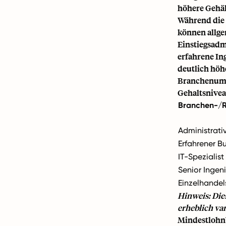
höhere Gehäl
Während die 
können allge
Einstiegsadm
erfahrene In
deutlich höh
Branchenumf
Gehaltsnivea
Branchen-/Ro
Administrati
Erfahrener B
IT-Spezialist
Senior Ingeni
Einzelhandel
Hinweis: Die
erheblich var
Mindestlohn