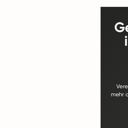
Ge
Vere
mehr d