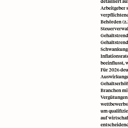
detailliert au
Arbeitgeber 
verpflichten
Behörden (z.
Steuerverwal
Gehaltstren
Gehaltstrend
Schwankungen
Inflationsra
beeinflusst, 
Für 2026 deu
Auswirkungen
Gehaltserhöh
Branchen mi
Vergütungen 
wettbewerbsf
um qualifizie
auf wirtscha
entscheidend