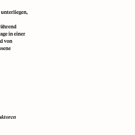
 unterliegen,
 während
age in einer
nd von
ssene
aktoren