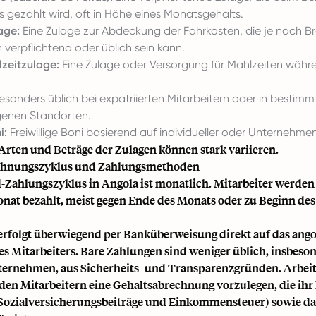
 gezahlt wird, oft in Höhe eines Monatsgehalts.
age:
Eine Zulage zur Abdeckung der Fahrkosten, die je nach B
verpflichtend oder üblich sein kann.
zeitzulage:
Eine Zulage oder Versorgung für Mahlzeiten währ
sonders üblich bei expatriierten Mitarbeitern oder in bestim
genen Standorten.
i:
Freiwillige Boni basierend auf individueller oder Unternehmen
Arten und Beträge der Zulagen können stark variieren.
chnungszyklus und Zahlungsmethoden
-Zahlungszyklus in Angola ist monatlich. Mitarbeiter werden 
nat bezahlt, meist gegen Ende des Monats oder zu Beginn des
erfolgt überwiegend per Banküberweisung direkt auf das ang
s Mitarbeiters. Bare Zahlungen sind weniger üblich, insbeson
ernehmen, aus Sicherheits- und Transparenzgründen. Arbeit
 den Mitarbeitern eine Gehaltsabrechnung vorzulegen, die ihr
Sozialversicherungsbeiträge und Einkommensteuer) sowie da