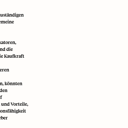
zuständigen
gemeine
katoren,
nd die
ie Kaufkraft
deren
n, könnten
 den
f
 und Vorteile,
ionsfähigkeit
eber