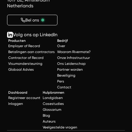
Netherlands
Bel ons
Volg ons op LinkedIn
Producten
Bedrijf
Employer of Record
Over
Betalingen aan contractors
Waarom Rivermate?
Contractor of Record
Onze Infrastructuur
Visumondersteuning
Ons Leiderschap
Globaal Advies
Partner worden
Beveiliging
Pers
Contact
Dashboard
Hulpbronnen
Registreer account
Landgidsen
Inloggen
Casestudies
Glossarium
Blog
Auteurs
Veelgestelde vragen