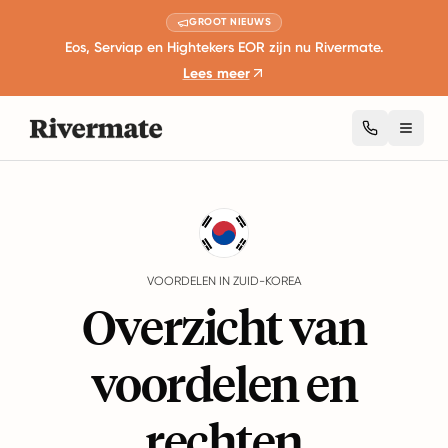
GROOT NIEUWS
Eos, Serviap en Hightekers EOR zijn nu Rivermate.
Lees meer
Toggl
Guides
Zuid-Korea
Benefits
VOORDELEN IN ZUID-KOREA
Overzicht van
voordelen en
rechten