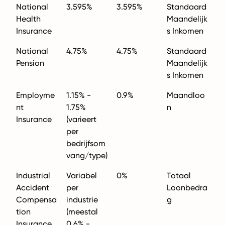
National
3.595%
3.595%
Standaard
Health
Maandelijk
Insurance
s Inkomen
National
4.75%
4.75%
Standaard
Pension
Maandelijk
s Inkomen
Employme
1.15% -
0.9%
Maandloo
nt
1.75%
n
Insurance
(varieert
per
bedrijfsom
vang/type)
Industrial
Variabel
0%
Totaal
Accident
per
Loonbedra
Compensa
industrie
g
tion
(meestal
Insurance
0.6% -