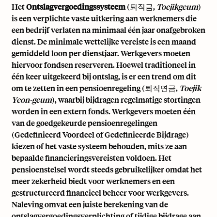
Het
Ontslagvergoedingssysteem
(퇴직금,
Toejikgeum
)
is een verplichte vaste uitkering aan werknemers die
een bedrijf verlaten na minimaal één jaar onafgebroken
dienst. De minimale wettelijke vereiste is een maand
gemiddeld loon per dienstjaar. Werkgevers moeten
hiervoor fondsen reserveren. Hoewel traditioneel in
één keer uitgekeerd bij ontslag, is er een trend om dit
om te zetten in een pensioenregeling (퇴직연금,
Toejik
Yeon-geum
), waarbij bijdragen regelmatige stortingen
worden in een extern fonds. Werkgevers moeten één
van de goedgekeurde pensioenregelingen
(Gedefinieerd Voordeel of Gedefinieerde Bijdrage)
kiezen of het vaste systeem behouden, mits ze aan
bepaalde financieringsvereisten voldoen. Het
pensioenstelsel wordt steeds gebruikelijker omdat het
meer zekerheid biedt voor werknemers en een
gestructureerd financieel beheer voor werkgevers.
Naleving omvat een juiste berekening van de
ontslagvergoedingsverplichting of tijdige bijdrage aan