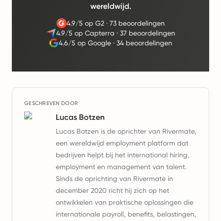
wereldwijd.
4.9/5 op G2
·
73 beoordelingen
4.9/5 op Capterra
·
37 beoordelingen
4.6/5 op Google
·
34 beoordelingen
GESCHREVEN DOOR
Lucas Botzen
Lucas Botzen is de oprichter van Rivermate,
een wereldwijd employment platform dat
bedrijven helpt bij het international hiring,
employment en management van talent.
Sinds de oprichting van Rivermate in
december 2020 richt hij zich op het
ontwikkelen van praktische oplossingen die
internationale payroll, benefits, belastingen,