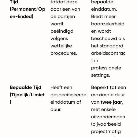
Tijd
totdat deze
bepaalde
(Permanent/Op
door een van
einddatum.
en-Ended)
de partijen
Biedt meer
wordt
baanzekerheid
beëindigd
en wordt
volgens
beschouwd als
wettelijke
het standaard
procedures.
arbeidscontrac
t in
professionele
settings.
Bepaalde Tijd
Heeft een
Beperkt tot een
(Tijdelijk/Limiet
gespecificeerde
maximale duur
)
einddatum of
van
twee jaar
,
duur.
met enkele
uitzonderingen
(bijvoorbeeld
projectmatig