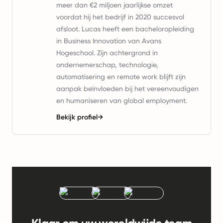
meer dan €2 miljoen jaarlijkse omzet
voordat hij het bedrijf in 2020 succesvol
afsloot. Lucas heeft een bacheloropleiding
in Business Innovation van Avans
Hogeschool. Zijn achtergrond in
ondernemerschap, technologie,
automatisering en remote work blijft zijn
aanpak beïnvloeden bij het vereenvoudigen
en humaniseren van global employment.
Bekijk profiel
→