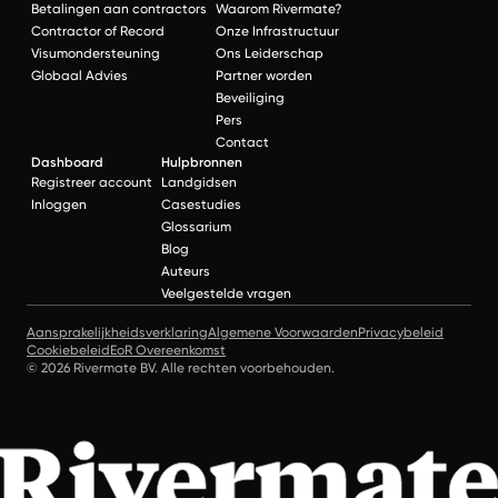
Betalingen aan contractors
Waarom Rivermate?
Contractor of Record
Onze Infrastructuur
Visumondersteuning
Ons Leiderschap
Globaal Advies
Partner worden
Beveiliging
Pers
Contact
Dashboard
Hulpbronnen
Registreer account
Landgidsen
Inloggen
Casestudies
Glossarium
Blog
Auteurs
Veelgestelde vragen
Aansprakelijkheidsverklaring
Algemene Voorwaarden
Privacybeleid
Cookiebeleid
EoR Overeenkomst
© 2026 Rivermate BV. Alle rechten voorbehouden.