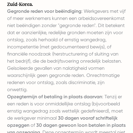
Zuid-Korea.
Gegronde reden voor beëindiging
: Werkgevers met vijf
of meer werknemers kunnen een arbeidsovereenkomst
niet beëindigen zonder "gegronde reden". Dit betekent
dat er aanzienlijke, redelijke gronden moeten zijn voor
ontslag, zoals herhaald of ernstig wangedrag,
incompetentie (met gedocumenteerd bewijs), of
financiële noodzaak (herstructurering of sluiting van
het bedrijf), die de bedrijfsvoering onredelijk belasten.
Geïsoleerde gevallen van nalatigheid vormen
waarschijnlijk geen gegronde reden. Onrechtmatige
redenen voor ontslag, zoals discriminatie, zijn
onwettig.
Opzegtermijn of betaling in plaats daarvan
: Tenzij er
een reden is voor onmiddellijke ontslag (bijvoorbeeld
ernstig wangedrag zoals wettelijk gedefinieerd), moet
de werkgever minimaal
30 dagen vooraf schriftelijk
opzeggen
of
30 dagen gewoon loon betalen in plaats
van opzegging
. Deze opzegtermijn wordt meestal niet