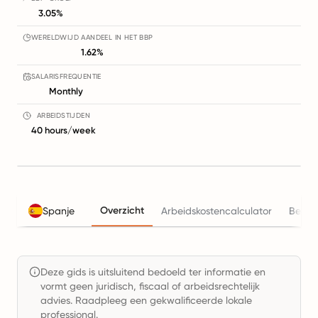
3.05%
WERELDWIJD AANDEEL IN HET BBP
1.62%
SALARISFREQUENTIE
Monthly
ARBEIDSTIJDEN
40 hours/week
Overzicht
Spanje
Arbeidskostencalculator
Belas
Deze gids is uitsluitend bedoeld ter informatie en
vormt geen juridisch, fiscaal of arbeidsrechtelijk
advies. Raadpleeg een gekwalificeerde lokale
professional.