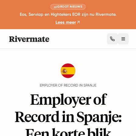
GROOT NIEUWS
Eos, Serviap en Hightekers EOR zijn nu Rivermate.
Lees meer
Toggl
Guides
Spanje
EMPLOYER OF RECORD IN SPANJE
Employer of
Record in Spanje:
Een korte blik