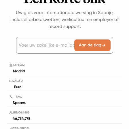
Uw gids voor internationale werving in Spanje,
inclusief arbeidswetten, werkcultuur en employer of
record support.
Aan de slag
KAPITAAL
Madrid
VALUTA
Euro
TAAL
Spaans
BEVOLKING
46,754,778
BBP-GROEI