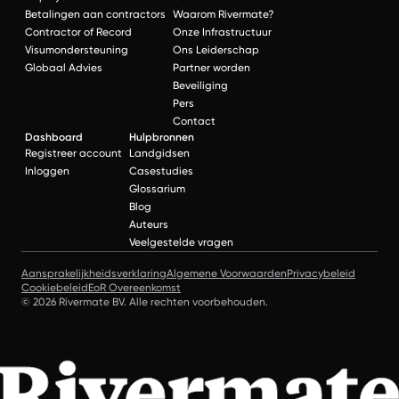
Betalingen aan contractors
Waarom Rivermate?
Contractor of Record
Onze Infrastructuur
Visumondersteuning
Ons Leiderschap
Globaal Advies
Partner worden
Beveiliging
Pers
Contact
Dashboard
Hulpbronnen
Registreer account
Landgidsen
Inloggen
Casestudies
Glossarium
Blog
Auteurs
Veelgestelde vragen
Aansprakelijkheidsverklaring
Algemene Voorwaarden
Privacybeleid
Cookiebeleid
EoR Overeenkomst
© 2026 Rivermate BV. Alle rechten voorbehouden.