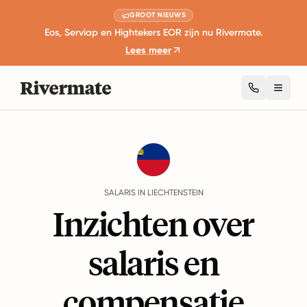
GROOT NIEUWS
Eos, Serviap en Hightekers EOR zijn nu Rivermate.
Lees meer
Toggl
Guides
Liechtenstein
Salary
SALARIS IN LIECHTENSTEIN
Inzichten over
salaris en
compensatie