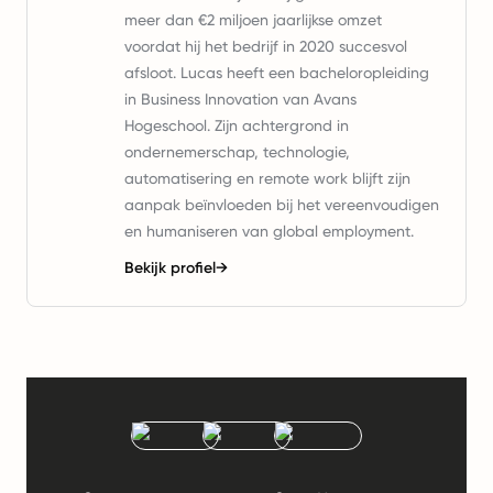
meer dan €2 miljoen jaarlijkse omzet
voordat hij het bedrijf in 2020 succesvol
afsloot. Lucas heeft een bacheloropleiding
in Business Innovation van Avans
Hogeschool. Zijn achtergrond in
ondernemerschap, technologie,
automatisering en remote work blijft zijn
aanpak beïnvloeden bij het vereenvoudigen
en humaniseren van global employment.
Bekijk profiel
→