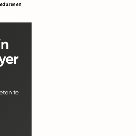
cedures en
in
yer
eten te