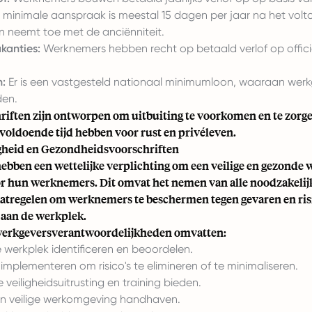
e minimale aanspraak is meestal 15 dagen per jaar na het vol
en neemt toe met de anciënniteit.
kanties:
Werknemers hebben recht op betaald verlof op offici
:
Er is een vastgesteld nationaal minimumloon, waaraan werk
en.
riften zijn ontworpen om uitbuiting te voorkomen en te zorg
oldoende tijd hebben voor rust en privéleven.
gheid en Gezondheidsvoorschriften
ebben een wettelijke verplichting om een veilige en gezond
or hun werknemers. Dit omvat het nemen van alle noodzakelij
tregelen om werknemers te beschermen tegen gevaren en risi
 aan de werkplek.
werkgeversverantwoordelijkheden omvatten:
e werkplek identificeren en beoordelen.
mplementeren om risico's te elimineren of te minimaliseren.
 veiligheidsuitrusting en training bieden.
n veilige werkomgeving handhaven.