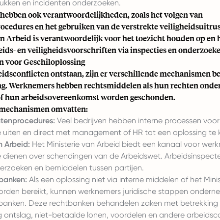
ukken en incidenten onderzoeken.
ebben ook verantwoordelijkheden, zoals het volgen van
ocedures en het gebruiken van de verstrekte veiligheidsuitrus
an Arbeid is verantwoordelijk voor het toezicht houden op e
ids- en veiligheidsvoorschriften via inspecties en onderzoek
 voor Geschiloplossing
idsconflicten ontstaan, zijn er verschillende mechanismen b
ng. Werknemers hebben rechtsmiddelen als hun rechten onde
of hun arbeidsovereenkomst worden geschonden.
 mechanismen omvatten:
htenprocedures:
Veel bedrijven hebben interne processen voo
 uiten en direct met management of HR tot een oplossing te
n Arbeid:
Het Ministerie van Arbeid biedt een kanaal voor we
te dienen over schendingen van de Arbeidswet. Arbeidsinspect
erzoeken en bemiddelen tussen partijen.
banken:
Als een oplossing niet via interne middelen of het Mini
orden bereikt, kunnen werknemers juridische stappen ondern
banken. Deze rechtbanken behandelen zaken met betrekking 
 ontslag, niet-betaalde lonen, voordelen en andere arbeidsco