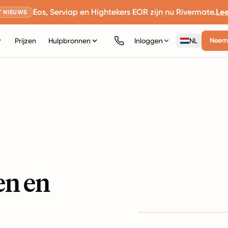
Eos, Serviap en Hightekers EOR zijn nu Rivermate.
Le
 NIEUWS
Neem 
Prijzen
Hulpbronnen
Inloggen
NL
en en