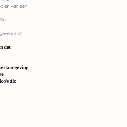
tooien van één
ële
gevers zich
en dat
e werkomgeving
ke
co's die