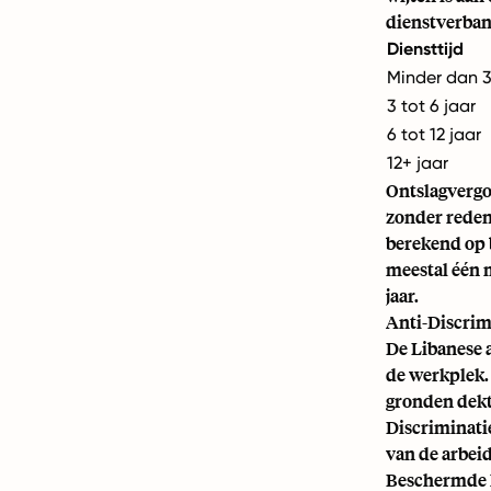
dienstverba
Diensttijd
Minder dan 3
3 tot 6 jaar
6 tot 12 jaar
12+ jaar
Ontslagvergo
zonder reden
berekend op b
meestal één 
jaar.
Anti-Discrim
De Libanese 
de werkplek.
gronden dekt
Discriminati
van de arbei
Beschermde 