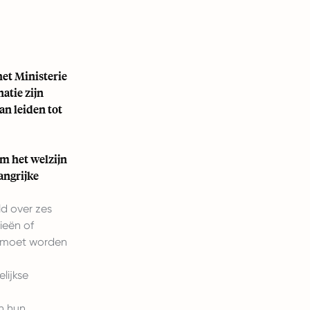
et Ministerie
atie zijn
n leiden tot
m het welzijn
angrijke
d over zes
ieën of
n moet worden
lijkse
n hun