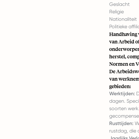
Geslacht
Religie
Nationaliteit
Politieke affi
Handhaving v
van Arbeid o
onderworpen,
herstel, com
Normen en V
De Arbeidsw
van werkneme
gebieden:
Werktijden:
D
dagen. Speci
soorten werk
gecompenseer
Rusttijden:
We
rustdag, die
Jaarlijks Verl