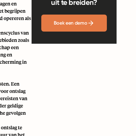
uit te breiden?
lagen en
et begrijpen
d opereren als
Boek een demo
enscyclus van
gebieden zoals
schap een
ing en
scherming in
sten. Een
voor ontslag
ereisten van
der geldige
che gevolgen
 ontslag te
duur van het