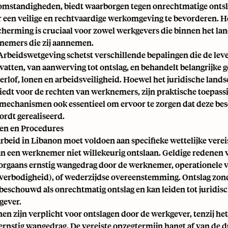
omstandigheden, biedt waarborgen tegen onrechtmatige onts
ar een veilige en rechtvaardige werkomgeving te bevorderen. H
cherming is cruciaal voor zowel werkgevers die binnen het lan
nemers die zij aannemen.
Arbeidswetgeving schetst verschillende bepalingen die de lev
atten, van aanwerving tot ontslag, en behandelt belangrijke 
erlof, lonen en arbeidsveiligheid. Hoewel het juridische land
edt voor de rechten van werknemers, zijn praktische toepass
echanismen ook essentieel om ervoor te zorgen dat deze be
ordt gerealiseerd.
en en Procedures
rbeid in Libanon moet voldoen aan specifieke wettelijke verei
n een werknemer niet willekeurig ontslaan. Geldige redenen 
rgaans ernstig wangedrag door de werknemer, operationele v
(overbodigheid), of wederzijdse overeenstemming. Ontslag zon
beschouwd als onrechtmatig ontslag en kan leiden tot juridis
gever.
n zijn verplicht voor ontslagen door de werkgever, tenzij het
 ernstig wangedrag. De vereiste opzegtermijn hangt af van de 