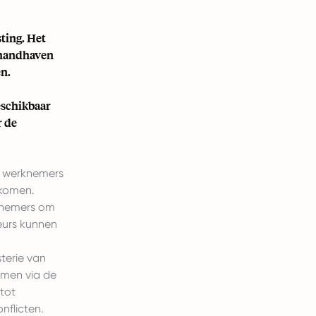
ting. Het
n handhaven
en.
eschikbaar
r de
r werknemers
 komen.
rknemers om
eurs kunnen
sterie van
emen via de
tot
nflicten.