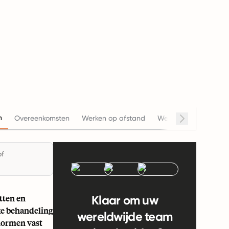
n
Overeenkomsten
Werken op afstand
Werkuren
Salaris
of
tten en
Klaar om uw
ke behandeling
wereldwijde team
normen vast