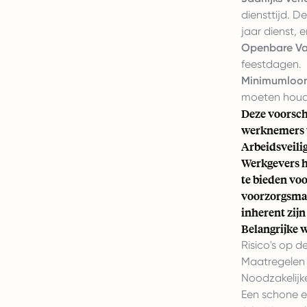
diensttijd. D
jaar dienst, 
Openbare Va
feestdagen.
Minimumloon
moeten houd
Deze voorsch
werknemers v
Arbeidsveili
Werkgevers h
te bieden vo
voorzorgsmaa
inherent zijn
Belangrijke 
Risico's op d
Maatregelen i
Noodzakelijke
Een schone e