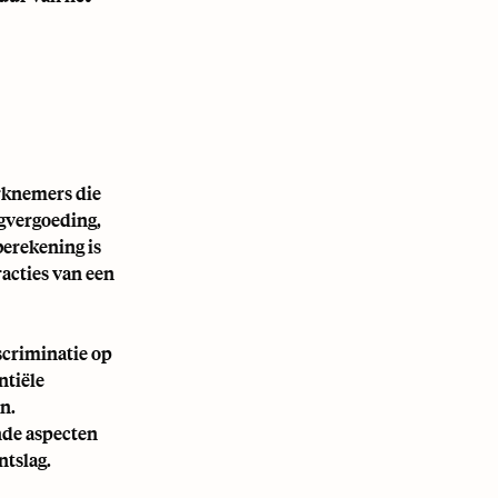
erknemers die
gvergoeding,
berekening is
acties van een
scriminatie op
ntiële
n.
nde aspecten
ntslag.