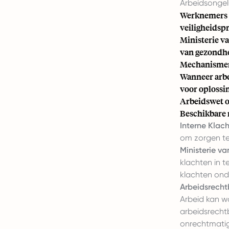
Arbeidsongel
Werknemers h
veiligheidspr
Ministerie v
van gezondhe
Mechanismen
Wanneer arbe
voor oplossi
Arbeidswet 
Beschikbare
Interne Klac
om zorgen te
Ministerie va
klachten in 
klachten ond
Arbeidsrecht
Arbeid kan w
arbeidsrecht
onrechtmatig