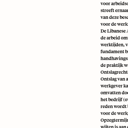
voor arbeids
streeft erna
van deze bes
voor de werk
De Libanese 
de arbeid omv
werktijden, v
fundament bi
handhavingsm
de praktijk w
Ontslagrecht
Ontslag van a
werkgever ka
omvatten doo
het bedrijf 
reden wordt 
voor de werk
Opzegtermijne
wijten is aan