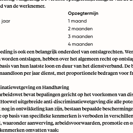
nd van de werknemer.
Opzegtermijn
 jaar
1 maand
2 maanden
3 maanden
4 maanden
eding is ook een belangrijk onderdeel van ontslagrechten. W
 worden ontslagen, hebben over het algemeen recht op ontsla
asis van hun laatste loon en duur van het dienstverband. De 
maandloon per jaar dienst, met proportionele bedragen voor fr
inatiewetgeving en Handhaving
arbeidswet bevat bepalingen gericht op het voorkomen van di
 Hoewel uitgebreide anti-discriminatiewetgeving die alle pote
 nog in ontwikkeling kan zijn, bestaan bepaalde bescherminge
e op basis van specifieke kenmerken is verboden in verschille
d, waaronder aanwerving, arbeidsvoorwaarden, promotie en o
kenmerken omvatten vaak: