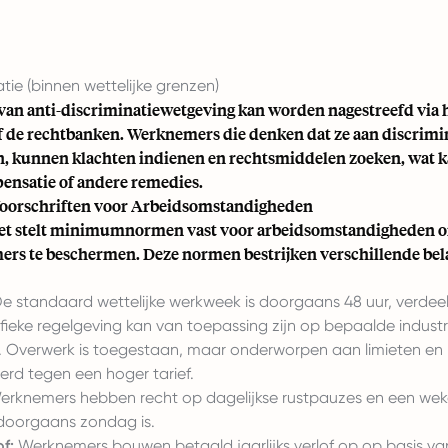
liatie (binnen wettelijke grenzen)
an anti-discriminatiewetgeving kan worden nagestreefd via h
f de rechtbanken. Werknemers die denken dat ze aan discrimin
 kunnen klachten indienen en rechtsmiddelen zoeken, wat ka
pensatie of andere remedies.
oorschriften voor Arbeidsomstandigheden
et stelt minimumnormen vast voor arbeidsomstandigheden o
rs te beschermen. Deze normen bestrijken verschillende bel
e standaard wettelijke werkweek is doorgaans 48 uur, verdeel
fieke regelgeving kan van toepassing zijn op bepaalde industr
. Overwerk is toegestaan, maar onderworpen aan limieten e
d tegen een hoger tarief.
rknemers hebben recht op dagelijkse rustpauzes en een weke
 doorgaans zondag is.
of:
Werknemers bouwen betaald jaarlijks verlof op op basis va