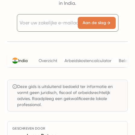
in India.
Aan de slag
India
Overzicht
Arbeidskostencalculator
Belasti
Deze gids is uitsluitend bedoeld ter informatie en
vormt geen juridisch, fiscaal of arbeidsrechtelijk
advies. Raadpleeg een gekwalificeerde lokale
professional.
GESCHREVEN DOOR