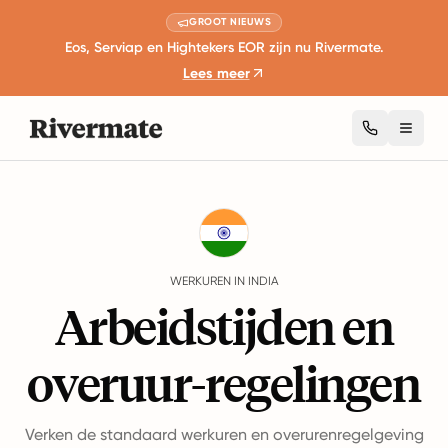
GROOT NIEUWS
Eos, Serviap en Hightekers EOR zijn nu Rivermate.
Lees meer
Toggl
Guides
India
Working Hours
WERKUREN IN INDIA
Arbeidstijden en
overuur-regelingen
Verken de standaard werkuren en overurenregelgeving