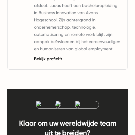
afsloot. Lucas heeft een bacheloropleiding
in Business Innovation van Avans
Hogeschool. Zijn achtergrond in
ondernemerschap, technologie,
automatisering en remote work blijft zijn
aanpak beïnvloeden bij het vereenvoudigen
en humaniseren van global employment.
Bekijk profiel
→
Klaar om uw wereldwijde team
uit te breiden?