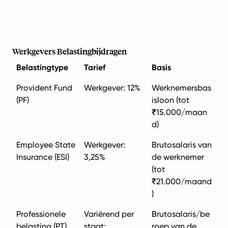
Werkgevers Belastingbijdragen
Belastingtype
Tarief
Basis
Provident Fund
Werkgever: 12%
Werknemersbas
(PF)
isloon (tot
₹15.000/maan
d)
Employee State
Werkgever:
Brutosalaris van
Insurance (ESI)
3,25%
de werknemer
(tot
₹21.000/maand
)
Professionele
Variërend per
Brutosalaris/be
belasting (PT)
staat;
roep van de