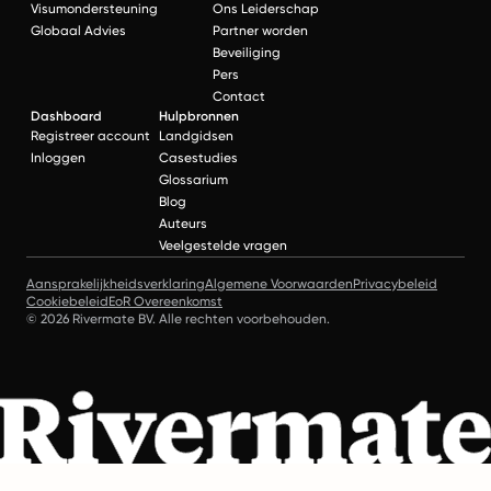
Visumondersteuning
Ons Leiderschap
Globaal Advies
Partner worden
Beveiliging
Pers
Contact
Dashboard
Hulpbronnen
Registreer account
Landgidsen
Inloggen
Casestudies
Glossarium
Blog
Auteurs
Veelgestelde vragen
Aansprakelijkheidsverklaring
Algemene Voorwaarden
Privacybeleid
Cookiebeleid
EoR Overeenkomst
© 2026 Rivermate BV. Alle rechten voorbehouden.