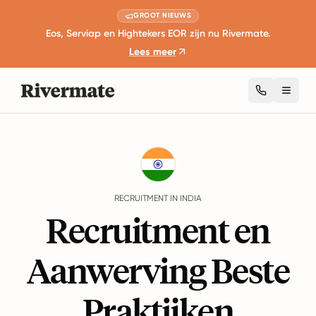
GROOT NIEUWS
Eos, Serviap en Hightekers EOR zijn nu Rivermate.
Lees meer
Toggl
Guides
India
Recruitment
RECRUITMENT IN INDIA
Recruitment en
Aanwerving Beste
Praktijken