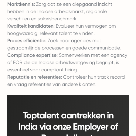
Marktkennis:
Zorg dat ze een diepgaand inzicht
hebben in de Indiase arbeidsmarkt, regionale
verschillen en salarisbenchmark.
Kwaliteit kandidaten:
Evalueer hun vermogen om
hoogwaardig, relevant talent te vinden.
Proces efficiëntie:
Zoek naar agencies met
gestroomlijnde processen en goede communicatie.
Compliance expertise:
Samenwerken met een agency
of EOR die de Indiase arbeidswetgeving begrijpt, is
essentieel voor compliant hiring.
Reputatie en referenties:
Controleer hun track record
en vraag referenties van andere klanten.
Toptalent aantrekken in
India via onze Employer of