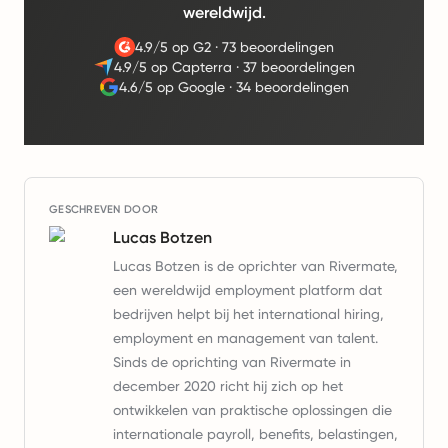
wereldwijd.
4.9/5 op G2
·
73 beoordelingen
4.9/5 op Capterra
·
37 beoordelingen
4.6/5 op Google
·
34 beoordelingen
GESCHREVEN DOOR
Lucas Botzen
Lucas Botzen is de oprichter van Rivermate,
een wereldwijd employment platform dat
bedrijven helpt bij het international hiring,
employment en management van talent.
Sinds de oprichting van Rivermate in
december 2020 richt hij zich op het
ontwikkelen van praktische oplossingen die
internationale payroll, benefits, belastingen,