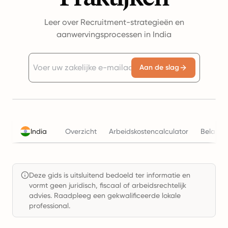
Leer over Recruitment-strategieën en
aanwervingsprocessen in India
Aan de slag
India
Overzicht
Arbeidskostencalculator
Belasti
Deze gids is uitsluitend bedoeld ter informatie en
vormt geen juridisch, fiscaal of arbeidsrechtelijk
advies. Raadpleeg een gekwalificeerde lokale
professional.