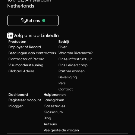
Netherlands
Bel ons
Volg ons op LinkedIn
Producten
Bedrijf
Employer of Record
Over
Betalingen aan contractors
Waarom Rivermate?
Contractor of Record
Onze Infrastructuur
Visumondersteuning
Ons Leiderschap
Globaal Advies
Partner worden
Beveiliging
Pers
Contact
Dashboard
Hulpbronnen
Registreer account
Landgidsen
Inloggen
Casestudies
Glossarium
Blog
Auteurs
Veelgestelde vragen