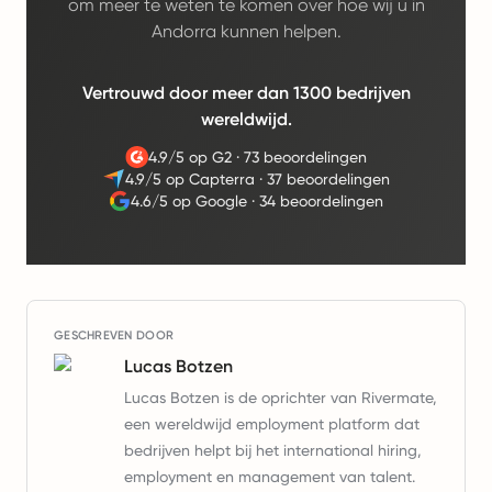
om meer te weten te komen over hoe wij u in
Andorra kunnen helpen.
Vertrouwd door meer dan 1300 bedrijven
wereldwijd.
4.9/5 op G2
·
73 beoordelingen
4.9/5 op Capterra
·
37 beoordelingen
4.6/5 op Google
·
34 beoordelingen
GESCHREVEN DOOR
Lucas Botzen
Lucas Botzen is de oprichter van Rivermate,
een wereldwijd employment platform dat
bedrijven helpt bij het international hiring,
employment en management van talent.