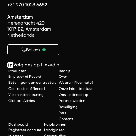
+31 970 1028 6682
Amsterdam
Herengracht 420
1017 BZ, Amsterdam
Netherlands
Bel ons
Volg ons op LinkedIn
Producten
Bedrijf
Employer of Record
Over
Betalingen aan contractors
Waarom Rivermate?
Contractor of Record
Onze Infrastructuur
Visumondersteuning
Ons Leiderschap
Globaal Advies
Partner worden
Beveiliging
Pers
Contact
Dashboard
Hulpbronnen
Registreer account
Landgidsen
Inloggen
Casestudies