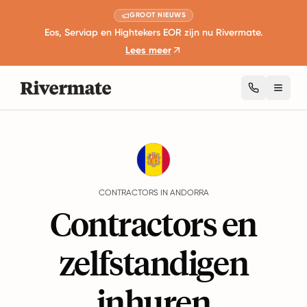
GROOT NIEUWS
Eos, Serviap en Hightekers EOR zijn nu Rivermate.
Lees meer
Toggl
Guides
Andorra
Contractors
CONTRACTORS IN ANDORRA
Contractors en
zelfstandigen
inhuren