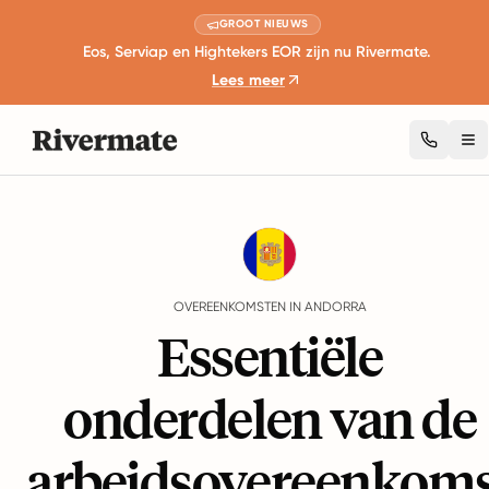
GROOT NIEUWS
Eos, Serviap en Hightekers EOR zijn nu Rivermate.
Lees meer
To
Guides
Andorra
Agreements
OVEREENKOMSTEN IN ANDORRA
Essentiële
onderdelen van de
arbeidsovereenkoms