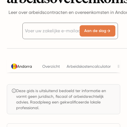
Leer over arbeidscontracten en overeenkomsten in Ando
Aan de slag
Andorra
Overzicht
Arbeidskostencalculator
Bela
Deze gids is uitsluitend bedoeld ter informatie en
vormt geen juridisch, fiscaal of arbeidsrechtelijk
advies. Raadpleeg een gekwalificeerde lokale
professional.