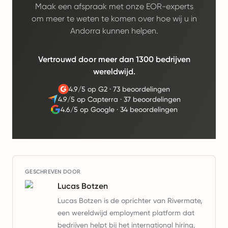
Maak een afspraak met onze EOR-experts
om meer te weten te komen over hoe wij u in
Andorra kunnen helpen.
Vertrouwd door meer dan 1300 bedrijven
wereldwijd.
4.9/5 op G2
·
73 beoordelingen
4.9/5 op Capterra
·
37 beoordelingen
4.6/5 op Google
·
34 beoordelingen
GESCHREVEN DOOR
Lucas Botzen
Lucas Botzen is de oprichter van Rivermate,
een wereldwijd employment platform dat
bedrijven helpt bij het international hiring,