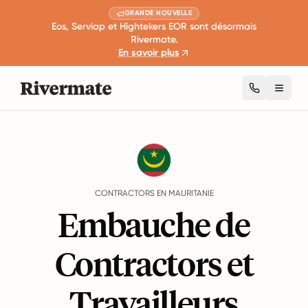
GRANDE NOUVELLE
Eos, Serviap et Hightekers EOR sont désormais
Rivermate.
En savoir plus
Toggl
Guides
Mauritanie
Contractors
CONTRACTORS EN MAURITANIE
Embauche de
Contractors et
Travailleurs