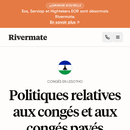
GRANDE NOUVELLE
Eos, Serviap et Hightekers EOR sont désormais
Rivermate.
En savoir plus
Toggl
Guides
Lesotho
Leave
CONGÉS EN LESOTHO
Politiques relatives
aux congés et aux
congés payés