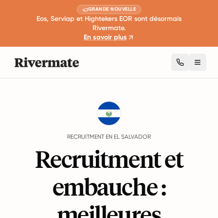
GRANDE NOUVELLE
Eos, Serviap et Hightekers EOR sont désormais
Rivermate.
En savoir plus
Toggl
Guides
El Salvador
Recruitment
RECRUITMENT EN EL SALVADOR
Recruitment et
embauche :
meilleures