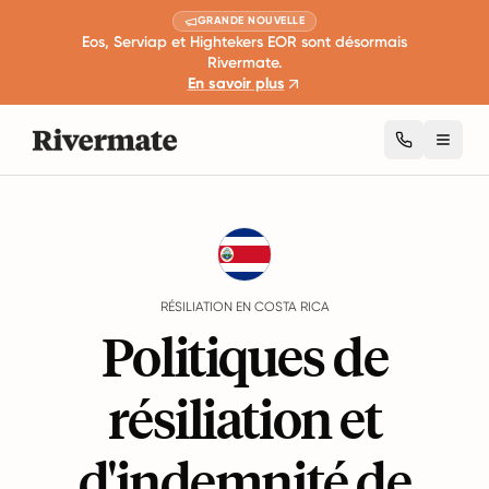
GRANDE NOUVELLE
Eos, Serviap et Hightekers EOR sont désormais
Rivermate.
En savoir plus
Toggl
Guides
Costa Rica
Termination
RÉSILIATION EN COSTA RICA
Politiques de
résiliation et
d'indemnité de