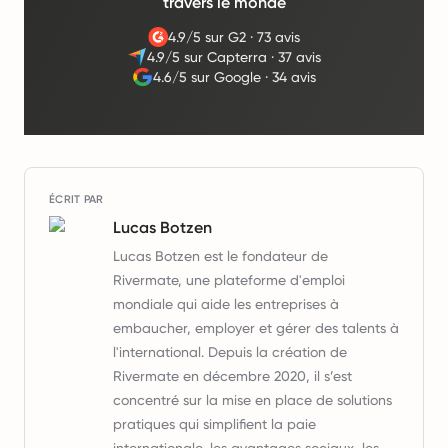
travers le monde
4.9/5 sur G2
·
73 avis
4.9/5 sur Capterra
·
37 avis
4.6/5 sur Google
·
34 avis
ÉCRIT PAR
Lucas Botzen
Lucas Botzen est le fondateur de
Rivermate, une plateforme d'emploi
mondiale qui aide les entreprises à
embaucher, employer et gérer des talents à
l'international. Depuis la création de
Rivermate en décembre 2020, il s’est
concentré sur la mise en place de solutions
pratiques qui simplifient la paie