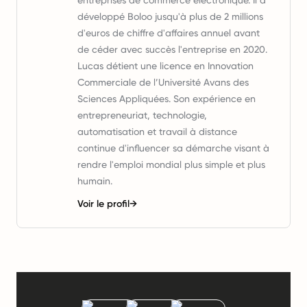
entreprises de commerce électronique. Il a
développé Boloo jusqu'à plus de 2 millions
d'euros de chiffre d'affaires annuel avant
de céder avec succès l'entreprise en 2020.
Lucas détient une licence en Innovation
Commerciale de l’Université Avans des
Sciences Appliquées. Son expérience en
entrepreneuriat, technologie,
automatisation et travail à distance
continue d'influencer sa démarche visant à
rendre l'emploi mondial plus simple et plus
humain.
Voir le profil
→