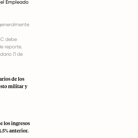
del Empleado
 generalmente
USC debe
de reporte.
dario (1 de
rios de los
sto militar y
e los ingresos
.5% anterior.