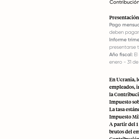
Contribución
Presentació
Pago mensua
deben pagars
Informe trime
presentarse t
Año fiscal:
El
enero - 31 de
En Ucrania, l
empleados, in
la Contribuci
Impuesto sob
La tasa están
Impuesto Mil
A partir del 
brutos del em
Contribución