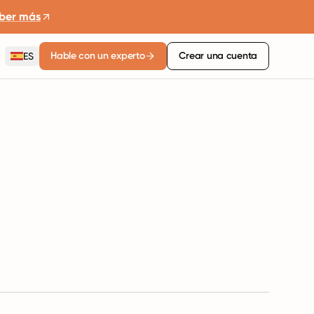
ber más
Hable con un experto
Crear una cuenta
ES