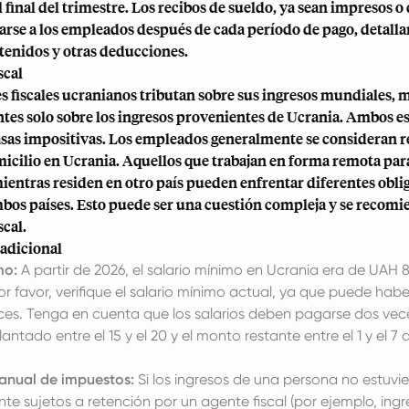
l final del trimestre. Los recibos de sueldo, ya sean impresos o 
rse a los empleados después de cada período de pago, detalla
tenidos y otras deducciones.
scal
s fiscales ucranianos tributan sobre sus ingresos mundiales, 
ntes solo sobre los ingresos provenientes de Ucrania. Ambos es
asas impositivas. Los empleados generalmente se consideran re
micilio en Ucrania. Aquellos que trabajan en forma remota pa
ientras residen en otro país pueden enfrentar diferentes obli
mbos países. Esto puede ser una cuestión compleja y se recom
scal.
adicional
mo:
A partir de 2026, el salario mínimo en Ucrania era de UAH 
r favor, verifique el salario mínimo actual, ya que puede hab
es. Tenga en cuenta que los salarios deben pagarse dos vec
ntado entre el 15 y el 20 y el monto restante entre el 1 y el 7 
anual de impuestos:
Si los ingresos de una persona no estuvi
e sujetos a retención por un agente fiscal (por ejemplo, ingr