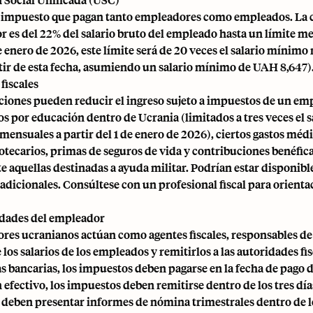
 impuesto que pagan tanto empleadores como empleados. La 
 es del 22% del salario bruto del empleado hasta un límite m
de enero de 2026, este límite será de 20 veces el salario míni
tir de esta fecha, asumiendo un salario mínimo de UAH 8,647)
fiscales
ciones pueden reducir el ingreso sujeto a impuestos de un em
s por educación dentro de Ucrania (limitados a tres veces el 
mensuales a partir del 1 de enero de 2026), ciertos gastos méd
otecarios, primas de seguros de vida y contribuciones benéfica
 aquellas destinadas a ayuda militar. Podrían estar disponibl
dicionales. Consúltese con un profesional fiscal para orienta
dades del empleador
res ucranianos actúan como agentes fiscales, responsables de
los salarios de los empleados y remitirlos a las autoridades fis
s bancarias, los impuestos deben pagarse en la fecha de pago 
 efectivo, los impuestos deben remitirse dentro de los tres día
deben presentar informes de nómina trimestrales dentro de l