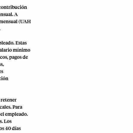
contribución
ensual. A
mo mensual (UAH
.
pleado. Estas
salario mínimo
icos, pagos de
s,
es
ción
 retener
cales. Para
del empleado.
s. Los
os 40 días