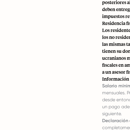
posteriores a
deben entrega
impuestos re
Residencia fi
Los residente
los no reside
las mismas t
tienen su do
ucranianos m
fiscales en a
a un asesor fi
Información 
Salario míni
mensuales. Po
desde entonc
un pago adela
siguiente.
Declaración 
completament