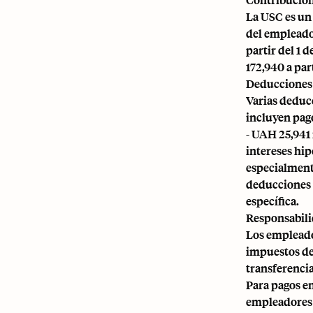
La USC es un
del empleador
partir del 1 
172,940 a par
Deducciones 
Varias deduc
incluyen pago
- UAH 25,941 
intereses hip
especialmente
deducciones a
específica.
Responsabili
Los empleado
impuestos de 
transferencia
Para pagos en
empleadores 