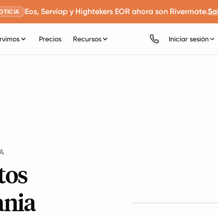
Eos, Serviap y Hightekers EOR ahora son Rivermate.
Sa
OTICIA
rvimos
Precios
Recursos
Iniciar sesión
A
tos
ania