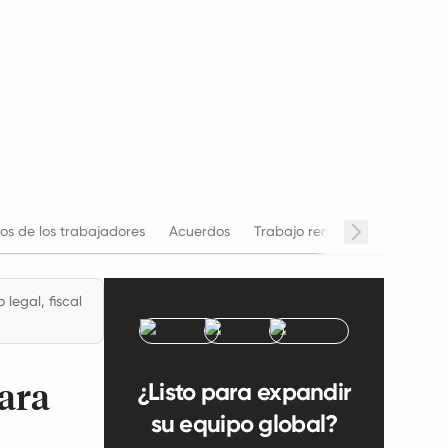
os de los trabajadores
Acuerdos
Trabajo remoto
Horario de
legal, fiscal
para
¿Listo para expandir
su equipo global?