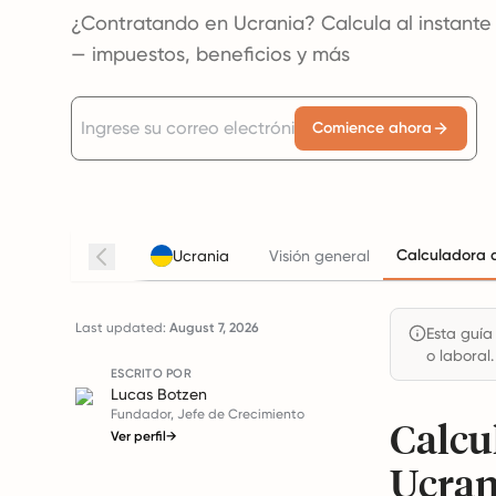
¿Contratando en Ucrania? Calcula al instante
— impuestos, beneficios y más
Comience ahora
Calculadora d
Ucrania
Visión general
Last updated:
August 7, 2026
Esta guía
o laboral.
ESCRITO POR
Lucas Botzen
Fundador, Jefe de Crecimiento
Calcu
Ver perfil
→
Ucran