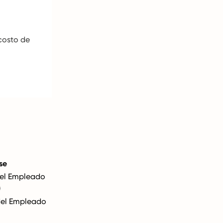
 costo de
se
del Empleado
)
del Empleado