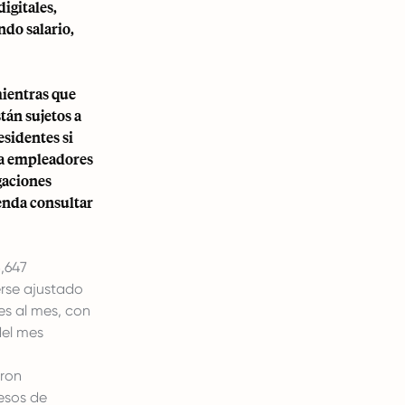
digitales,
ndo salario,
mientras que
tán sujetos a
sidentes si
ra empleadores
gaciones
ienda consultar
8,647
erse ajustado
es al mes, con
del mes
eron
esos de