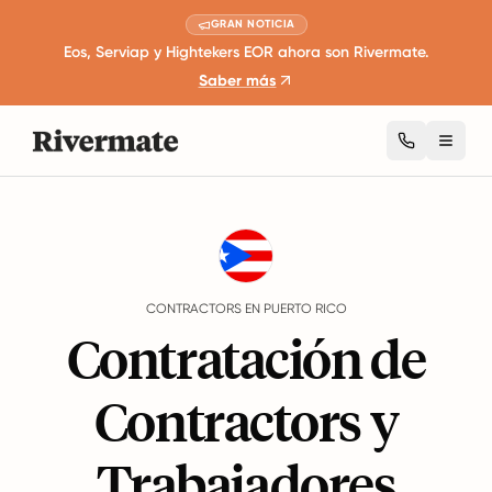
GRAN NOTICIA
Eos, Serviap y Hightekers EOR ahora son Rivermate.
Saber más
Toggl
Guides
Puerto Rico
Contractors
CONTRACTORS EN PUERTO RICO
Contratación de
Contractors y
Trabajadores