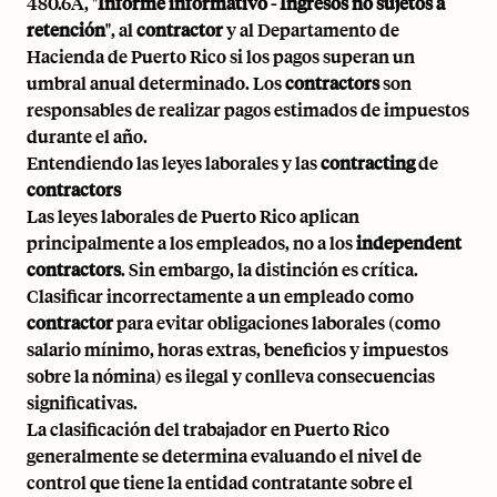
480.6A, "
Informe informativo - Ingresos no sujetos a
retención
", al
contractor
y al Departamento de
Hacienda de Puerto Rico si los pagos superan un
umbral anual determinado. Los
contractors
son
responsables de realizar pagos estimados de impuestos
durante el año.
Entendiendo las leyes laborales y las
contracting
de
contractors
Las leyes laborales de Puerto Rico aplican
principalmente a los empleados, no a los
independent
contractors
. Sin embargo, la distinción es crítica.
Clasificar incorrectamente a un empleado como
contractor
para evitar obligaciones laborales (como
salario mínimo, horas extras, beneficios y impuestos
sobre la nómina) es ilegal y conlleva consecuencias
significativas.
La clasificación del trabajador en Puerto Rico
generalmente se determina evaluando el nivel de
control que tiene la entidad contratante sobre el