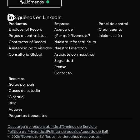
Llámenos
Síguenos en LinkedIn
Productos
Empresa
Panel de control
Employer of Record
Acerca de
Crear cuenta
Pagos a contratistas
¿Por qué Rivermate?
Iniciar sesión
Contractor of Record
Nuestra Infraestructura
Asistencia para visados
Nuestro Liderazgo
Consultoría Global
Asóciate con nosotros
Seguridad
Prensa
Contacto
Recursos
Guías por país
Casos de estudio
Glosario
Blog
Autores
Preguntas frecuentes
Descargo de responsabilidad
Términos de Servicio
Política de Privacidad
Política de cookies
Acuerdo de EoR
© 2026 Rivermate BV. Todos los derechos reservados.