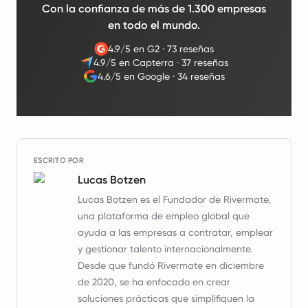
Con la confianza de más de 1.300 empresas
en todo el mundo.
4.9/5 en G2
·
73 reseñas
4.9/5 en Capterra
·
37 reseñas
4.6/5 en Google
·
34 reseñas
ESCRITO POR
Lucas Botzen
Lucas Botzen es el Fundador de Rivermate,
una plataforma de empleo global que
ayuda a las empresas a contratar, emplear
y gestionar talento internacionalmente.
Desde que fundó Rivermate en diciembre
de 2020, se ha enfocado en crear
soluciones prácticas que simplifiquen la