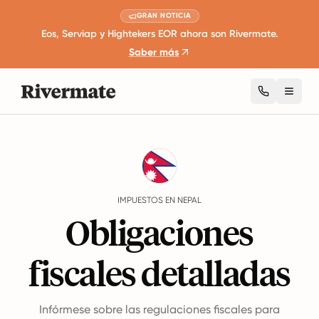
GRAN NOTICIA
Eos, Serviap y Hightekers EOR ahora son Rivermate.
Saber más
Toggl
Guides
Nepal
Taxes
IMPUESTOS EN NEPAL
Obligaciones
fiscales detalladas
Infórmese sobre las regulaciones fiscales para