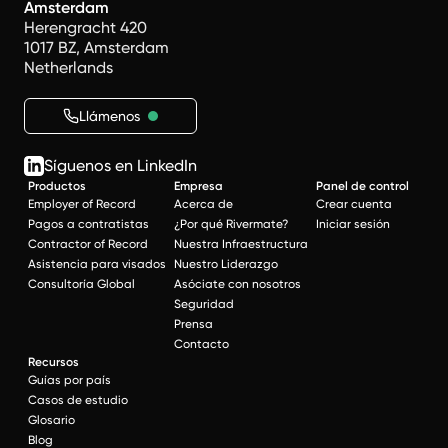
Amsterdam
Herengracht 420
1017 BZ, Amsterdam
Netherlands
Llámenos
Síguenos en LinkedIn
Productos
Empresa
Panel de control
Employer of Record
Acerca de
Crear cuenta
Pagos a contratistas
¿Por qué Rivermate?
Iniciar sesión
Contractor of Record
Nuestra Infraestructura
Asistencia para visados
Nuestro Liderazgo
Consultoría Global
Asóciate con nosotros
Seguridad
Prensa
Contacto
Recursos
Guías por país
Casos de estudio
Glosario
Blog