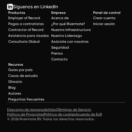
Síguenos en LinkedIn
Productos
Empresa
Panel de control
Employer of Record
Acerca de
Crear cuenta
Pagos a contratistas
¿Por qué Rivermate?
Iniciar sesión
Contractor of Record
Nuestra Infraestructura
Asistencia para visados
Nuestro Liderazgo
Consultoría Global
Asóciate con nosotros
Seguridad
Prensa
Contacto
Recursos
Guías por país
Casos de estudio
Glosario
Blog
Autores
Preguntas frecuentes
Descargo de responsabilidad
Términos de Servicio
Política de Privacidad
Política de cookies
Acuerdo de EoR
© 2026 Rivermate BV. Todos los derechos reservados.