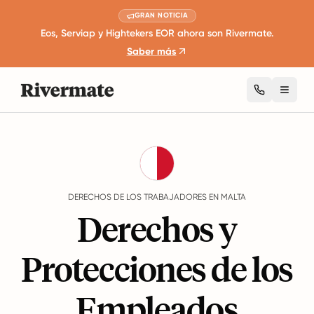
GRAN NOTICIA
Eos, Serviap y Hightekers EOR ahora son Rivermate.
Saber más
Toggl
Guides
Malta
Rights
DERECHOS DE LOS TRABAJADORES EN MALTA
Derechos y
Protecciones de los
Empleados