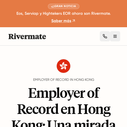
GRAN NOTICIA
Eos, Serviap y Hightekers EOR ahora son Rivermate.
Saber más
Toggl
Guides
Hong Kong
EMPLOYER OF RECORD IN HONG KONG
Employer of
Record en Hong
Kong: Una mirada