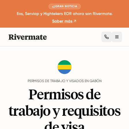
GRAN NOTICIA
Eos, Serviap y Hightekers EOR ahora son Rivermate.
Saber más
Toggl
Guides
Gabón
Work Permits And Visas
PERMISOS DE TRABAJO Y VISADOS EN GABÓN
Permisos de
trabajo y requisitos
de visa